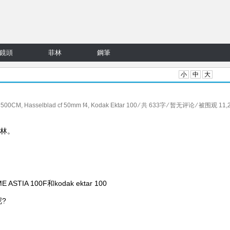
鏡頭
菲林
鋼筆
小
中
大
d 500CM
,
Hasselblad cf 50mm f4
,
Kodak Ektar 100
⁄ 共 633字
⁄
暂无评论
⁄ 被围观 11,
菲林。
ASTIA 100F和kodak ektar 100
?