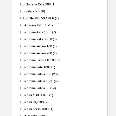
Fuji Superia X-tra 800
(1)
Fuji veliva 50
(16)
FUJICHROME 50D RFP
(1)
FujiChrome 64T RTP
(2)
Fujichrome Astia 100F
(7)
Fujichrome fortia sp 50
(3)
Fujichrome sensia 100
(1)
Fujichrome sensia 200
(2)
Fujichrome Sensia III 100
(3)
Fujichrome trebi 100c
(1)
Fujichrome Velvia 100
(28)
Fujichrome Velvia 100F
(22)
Fujichrome Velvia 50
(14)
Fujicolor G Plus 800
(1)
Fujicolor HQ 200
(2)
Fujicolor press 1600
(1)