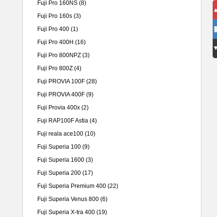
Fuji Pro 160NS
(8)
Fuji Pro 160s
(3)
Fuji Pro 400
(1)
Fuji Pro 400H
(16)
Fuji Pro 800NPZ
(3)
Fuji Pro 800Z
(4)
Fuji PROVIA 100F
(28)
Fuji PROVIA 400F
(9)
Fuji Provia 400x
(2)
Fuji RAP100F Astia
(4)
Fuji reala ace100
(10)
Fuji Superia 100
(9)
Fuji Superia 1600
(3)
Fuji Superia 200
(17)
Fuji Superia Premium 400
(22)
Fuji Superia Venus 800
(6)
Fuji Superia X-tra 400
(19)