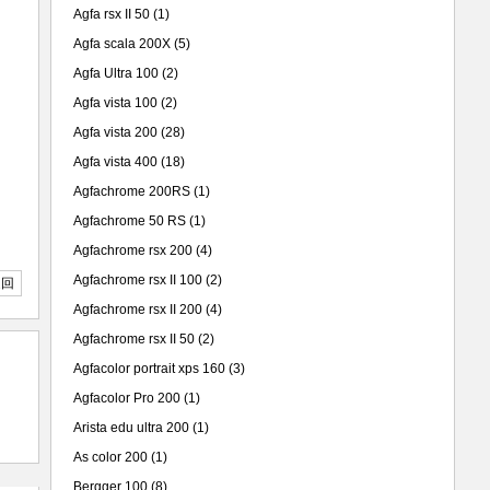
Agfa rsx II 50
(1)
Agfa scala 200X
(5)
Agfa Ultra 100
(2)
Agfa vista 100
(2)
Agfa vista 200
(28)
Agfa vista 400
(18)
Agfachrome 200RS
(1)
Agfachrome 50 RS
(1)
Agfachrome rsx 200
(4)
Agfachrome rsx II 100
(2)
返回
Agfachrome rsx II 200
(4)
Agfachrome rsx II 50
(2)
Agfacolor portrait xps 160
(3)
Agfacolor Pro 200
(1)
Arista edu ultra 200
(1)
As color 200
(1)
Bergger 100
(8)