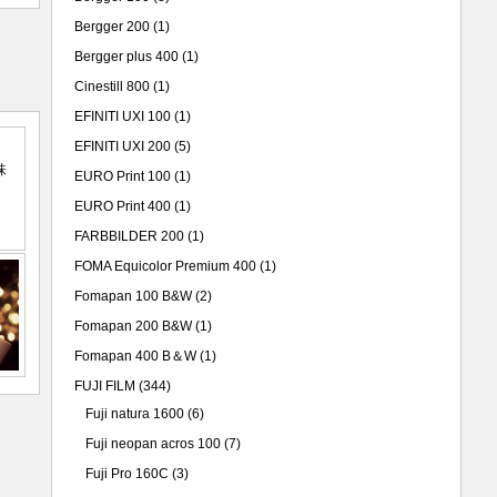
Bergger 200
(1)
Bergger plus 400
(1)
Cinestill 800
(1)
EFINITI UXI 100
(1)
EFINITI UXI 200
(5)
EURO Print 100
(1)
EURO Print 400
(1)
FARBBILDER 200
(1)
FOMA Equicolor Premium 400
(1)
Fomapan 100 B&W
(2)
Fomapan 200 B&W
(1)
Fomapan 400 B＆W
(1)
FUJI FILM
(344)
Fuji natura 1600
(6)
Fuji neopan acros 100
(7)
Fuji Pro 160C
(3)