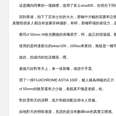
這是國內同事的一場婚禮，使用了富士xtra400，在弱光
回到香港，拍下了百加士街的大火，那種中片幅的寫實和立
真難怪很多人都沒有放棄菲林攝影，有時，那種即場的表現力，
蔡司cf 50mm f4收光圈後的長曝星芒，呵，超正的現
使用的是柯達新出的ektar100，100iso來夜拍，無疑是一
故此，拍成功的也沒幾張，嘿。
最後只好對準天上，來一張長曝，保證不手震。
買了一排FUJICHROME ASTIA 100F，被人稱為神級
cf 50mm的散景還有少少旋，老鏡真不愧是老鏡，哈。
對於雲和天的演釋，底片和鏡頭配合得令人舒服。
由地對天的明暗過渡，見證的是沒有數碼hdr的真實立體感。