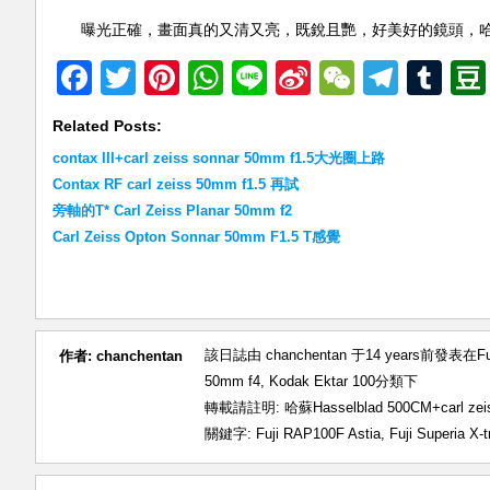
曝光正確，畫面真的又清又亮，既銳且艷，好美好的鏡頭，
Facebook
Twitter
Pinterest
WhatsApp
Line
Sina
WeChat
Teleg
Tu
Weibo
Related Posts:
contax III+carl zeiss sonnar 50mm f1.5大光圈上路
Contax RF carl zeiss 50mm f1.5 再試
旁軸的T* Carl Zeiss Planar 50mm f2
Carl Zeiss Opton Sonnar 50mm F1.5 T感覺
該日誌由 chanchentan 于14 years前發表在
F
作者:
chanchentan
50mm f4
,
Kodak Ektar 100
分類下
轉載請註明:
哈蘇Hasselblad 500CM+carl z
關鍵字:
Fuji RAP100F Astia
,
Fuji Superia X-t