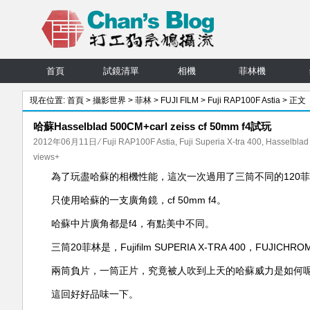
首頁
試鏡清單
相機
菲林機
現在位置:
首頁
>
攝影世界
>
菲林
>
FUJI FILM
>
Fuji RAP100F Astia
> 正文
哈蘇Hasselblad 500CM+carl zeiss cf 50mm f4試玩
2012年06月11日
⁄
Fuji RAP100F Astia
,
Fuji Superia X-tra 400
,
Hasselbla
views+
為了玩盡哈蘇的相機性能，這次一次過用了三筒不同的120
只使用哈蘇的一支廣角鏡，cf 50mm f4。
哈蘇中片廣角都是f4，有點美中不同。
三筒20菲林是，Fujifilm SUPERIA X-TRA 400，FUJICHROME 
兩筒負片，一筒正片，究竟被人吹到上天的哈蘇威力是如何呢
這回好好品味一下。