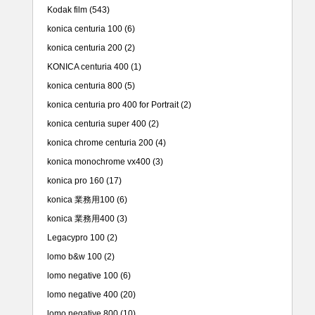
Kodak film
(543)
konica centuria 100
(6)
konica centuria 200
(2)
KONICA centuria 400
(1)
konica centuria 800
(5)
konica centuria pro 400 for Portrait
(2)
konica centuria super 400
(2)
konica chrome centuria 200
(4)
konica monochrome vx400
(3)
konica pro 160
(17)
konica 業務用100
(6)
konica 業務用400
(3)
Legacypro 100
(2)
lomo b&w 100
(2)
lomo negative 100
(6)
lomo negative 400
(20)
lomo negative 800
(10)