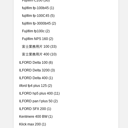
Fujifilm C200
(30)
fujifilm fp-100b45
(1)
fujifilm fp-100C45
(5)
fujifilm fp-3000b45
(2)
Fujifilm fp100c
(2)
Fujifilm NPS 160
(2)
富士業務用片 100
(33)
富士業務用片 400
(10)
ILFORD Delta 100
(6)
ILFORD Delta 3200
(3)
ILFORD Delta 400
(1)
ilford fp4 plus 125
(2)
ILFORD hp5 plus 400
(11)
ILFORD pan f plus 50
(2)
ILFORD SFX 200
(1)
Kentmere 400 BW
(1)
Klick max 200
(1)