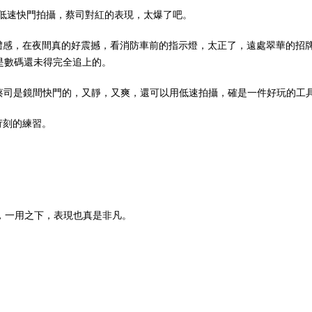
下同低速快門拍攝，蔡司對紅的表現，太爆了吧。
體感，在夜間真的好震撼，看消防車前的指示燈，太正了，遠處翠華的招
是數碼還未得完全追上的。
場感。蔡司是鏡間快門的，又靜，又爽，還可以用低速拍攝，確是一件好玩的工
種苛刻的練習。
的正片，一用之下，表現也真是非凡。