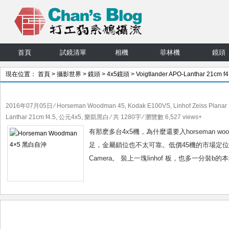
首頁
試鏡清單
相機
菲林機
鏡頭
現在位置：
首頁
>
攝影世界
>
鏡頭
>
4x5鏡頭
>
Voigtlander APO-Lanthar 21cm f4
> 文章
2016年07月05日
⁄
Horseman Woodman 45
,
Kodak E100VS
,
Linhof Zeiss Planar
Lanthar 21cm f4.5
,
公元4x5
,
樂凱黑白
⁄ 共 1280字 ⁄ 瀏覽數 6,527 views+
有那麽多台4x5機，為什麼還要入horseman w
足，金屬鎖位也不太可靠。低價45機的市場定位吧，日本仔
Camera。 裝上一塊linhof 板，也多一分裝b