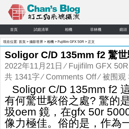
首頁
試鏡清單
相機
菲林機
鏡頭
現在位置:
首頁
>
攝影世界
>
相機
>
Fujifilm GFX 50R
> 正文
Soligor C/D 135mm f
2022年11月21日
⁄
Fujifilm GFX 50R
on
共 1341字
⁄
Comments Off
⁄ 被围观 3
Soligor
Soligor C/D 135m
C/D
135mm
有何驚世駭俗之處? 驚的
f2
驚
圾oem 鏡，在gfx 50r 
世
駭
像力極佳。俗的是，作為一
俗