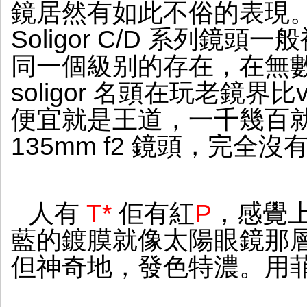
鏡居然有如此不俗的表現
的
解
Soligor C/D 系列鏡頭一般被認
像
力
同一個級别的存在，在無
soligor 名頭在玩老鏡界比
便宜就是王道，一千幾百就能把
135mm f2 鏡頭，完全沒
人有
T*
佢有紅
P
，感覺
藍的鍍膜就像太陽眼鏡那
但神奇地，發色特濃。用