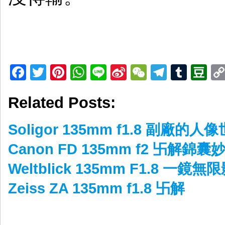
Facebook
Twitter
Pinterest
WhatsApp
Line
Sina
WeChat
Telegr
Tumb
D
Weibo
Related Posts:
Soligor 135mm f1.8 副廠的人
Canon FD 135mm f2 卐解錦囊
Weltblick 135mm F1.8 一鏡
Zeiss ZA 135mm f1.8 卐解