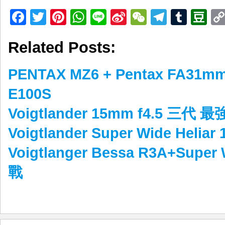
Facebook
Twitter
Pinterest
WhatsApp
Line
Sina
WeChat
Telegr
Tumb
D
Weibo
Related Posts:
PENTAX MZ6 + Pentax FA31mm
E100S
Voigtlander 15mm f4.5 三代
Voigtlander Super Wide Helia
Voigtlanger Bessa R3A+Supe
戰