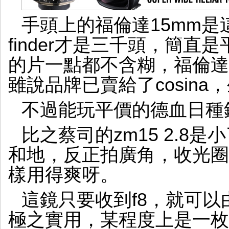
手頭上的福倫達15mm是這
finder才是三千頭，簡
的片一點都不含糊，福倫達實
雖說品牌已賣給了cosina
不過能玩平價的德血日種
比之蔡司的zm15 2.8
和地，反正拍廣角，收光圈
樣用得爽呀。
這鏡只要收到f8，就可以
極之實用，某程度上是一枚sn