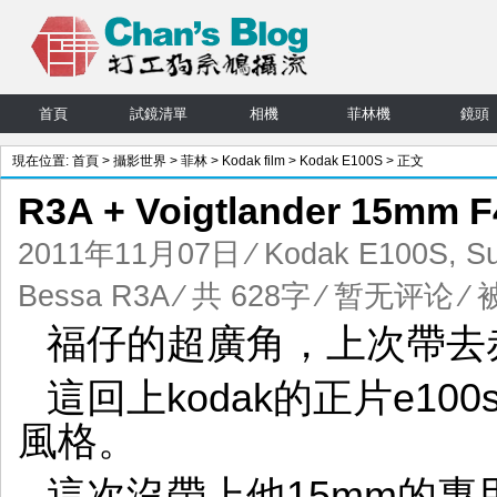
首頁
試鏡清單
相機
菲林機
鏡頭
現在位置:
首頁
>
攝影世界
>
菲林
>
Kodak film
>
Kodak E100S
> 正文
R3A + Voigtlander 15mm F
2011年11月07日
⁄
Kodak E100S
,
Su
Bessa R3A
⁄ 共 628字
⁄
暂无评论
⁄ 
福仔的超廣角，上次帶去
這回上kodak的正片e1
風格。
這次沒帶上他15mm的