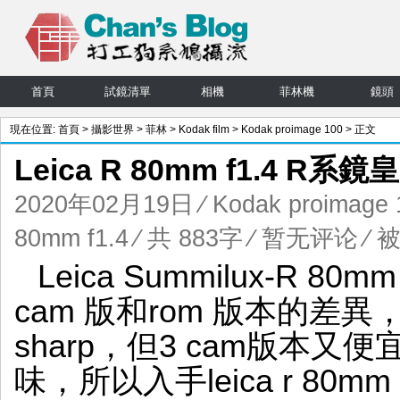
首頁
試鏡清單
相機
菲林機
鏡頭
現在位置:
首頁
>
攝影世界
>
菲林
>
Kodak film
>
Kodak proimage 100
> 正文
Leica R 80mm f1.4 R系鏡皇
2020年02月19日
⁄
Kodak proimage 
80mm f1.4
⁄ 共 883字
⁄
暂无评论
⁄ 被
Leica Summilux-R 8
cam 版和rom 版本的差異
sharp，但3 cam版本
味，所以入手leica r 80mm 