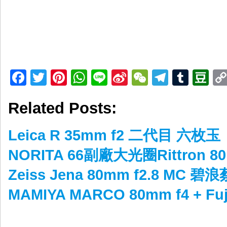
Facebook
Twitter
Pinterest
WhatsApp
Line
Sina
WeChat
Telegr
Tumb
D
Weibo
Related Posts:
Leica R 35mm f2 二代目 六枚玉
NORITA 66副廠大光圈Rittron 80
Zeiss Jena 80mm f2.8 MC 碧
MAMIYA MARCO 80mm f4 + F