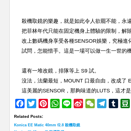
殺機取鏡的樂趣，就是如此令人欲罷不能，永
把菲林年代只能在固定機身上體驗的限制，解
改上數碼機身享受各種SENSOR娛樂，究極進
試問，怎能惜手。這是一場可以做一生一世的
還有一堆改鏡，排隊等上 S9 試。
沒法，法蘭最短，MOUNT 口最自由，改成了 
這美麗的SENSOR，那夠味道的LUTS，這
Facebook
Twitter
Pinterest
WhatsApp
Line
Sina
WeChat
Teleg
Tu
Weibo
Related Posts:
Konica EE Matic 40mm f2.8 殺機取鏡