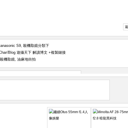
anasonic S9
,
殺機取鏡
分類下
 | Chan'Blog 遊攝天下 解讀博文
+複製鏈接
殺機取鏡
,
油麻地街拍