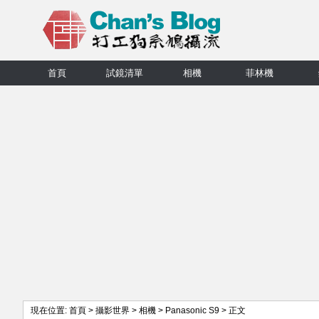
首頁
試鏡清單
相機
菲林機
現在位置:
首頁
>
攝影世界
>
相機
>
Panasonic S9
> 正文