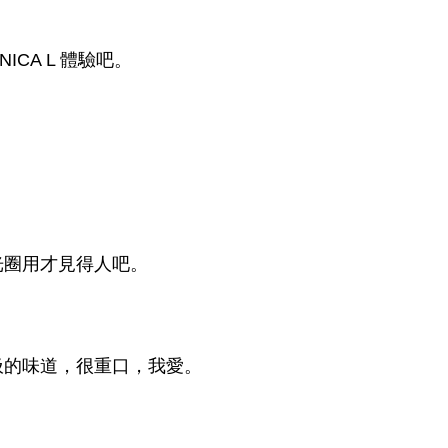
CA L 體驗吧。
光圈用才見得人吧。
圾的味道，很重口，我愛。