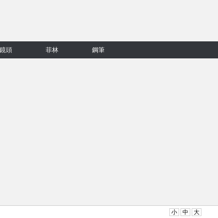
鏡頭
菲林
鋼筆
小
中
大