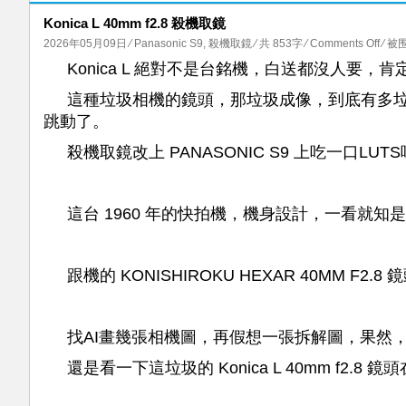
Konica L 40mm f2.8 殺機取鏡
on
2026年05月09日
⁄
Panasonic S9
,
殺機取鏡
⁄ 共 853字
⁄
Comments Off
⁄ 被围
Koni
Konica L 絕對不是台銘機，白送都沒人要
L
這種垃圾相機的鏡頭，那垃圾成像，到底有多垃
40m
跳動了。
f2.8
殺
殺機取鏡改上 PANASONIC S9 上吃一口LU
機
取
鏡
這台 1960 年的快拍機，機身設計，一看就知
跟機的 KONISHIROKU HEXAR 40MM
找AI畫幾張相機圖，再假想一張拆解圖，果然，
還是看一下這垃圾的 Konica L 40mm f2.8 