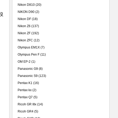
Nikon D810
(20)
NIKON D90
(2)
沒
Nikon DF
(18)
Nikon Z6
(137)
Nikon ZF
(192)
Nikon ZFC
(12)
Olympus EM1X
(7)
Olympus Pen F
(11)
OM EP-2
(1)
Panasonic G9
(8)
Panasonic S9
(123)
Pentax K1
(16)
Pentax kx
(2)
Pentax Q7
(5)
Ricoh GR IIIx
(14)
Ricoh GR4
(5)