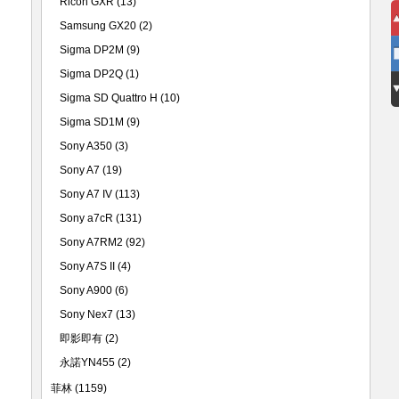
Ricoh GXR
(13)
Samsung GX20
(2)
Sigma DP2M
(9)
Sigma DP2Q
(1)
Sigma SD Quattro H
(10)
Sigma SD1M
(9)
Sony A350
(3)
Sony A7
(19)
Sony A7 IV
(113)
Sony a7cR
(131)
Sony A7RM2
(92)
Sony A7S II
(4)
Sony A900
(6)
Sony Nex7
(13)
即影即有
(2)
永諾YN455
(2)
菲林
(1159)