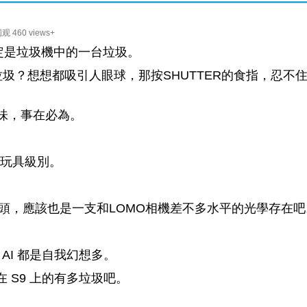
观 460 views+
ca
，肯定是垃圾機中的一台垃圾。
圾？想想都吸引人眼球，那按SHUTTER的食指，忍不
m
TS味，事在必為。
是玩具級別。
 F2.8 鏡頭，應該也是一支和LOMO相機差不多水平的光學存在
AI 都是自我幻想多。
鏡頭在 S9 上的有多垃圾吧。