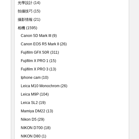
光學設計
(14)
拍攝技巧
(15)
攝影情報
(21)
相機
(1595)
Canon 5D Mark III
(9)
Canon EOS R5 Mark II
(26)
Fujifilm GFX 50R
(311)
Fujifilm X PRO 1
(15)
Fujifilm X PRO 3
(13)
Iphone cam
(10)
Leica M10 Monochrom
(26)
Leica M9P
(104)
Leica SL2
(19)
Mamiya DM22
(13)
Nikon D5
(29)
NIKON D700
(18)
NIKON D80
(1)