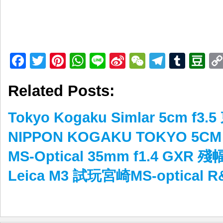
Facebook
Twitter
Pinterest
WhatsApp
Line
Sina
WeChat
Telegr
Tumb
D
Weibo
Related Posts:
Tokyo Kogaku Simlar 5cm f
NIPPON KOGAKU TOKYO 5C
MS-Optical 35mm f1.4 GXR 
Leica M3 試玩宮崎MS-optical R&