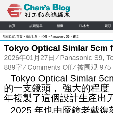
首頁
試鏡清單
相機
菲林機
鏡頭
現在位置:
首頁
>
攝影世界
>
相機
>
Panasonic S9
> 正文
Tokyo Optical Simlar 5
2026年01月27日
⁄
Panasonic S9
,
To
on
889字
⁄
Comments Off
⁄ 被围观 975 
Tokyo
Tokyo Optical Siml
Optical
Simlar
的一支鏡頭， 強大的程度，連 D
5cm
f1.5
年複製了這個設計生產出刀梅神鏡
東
京
2025 年也由魔鏡老戴復刻 Da
光