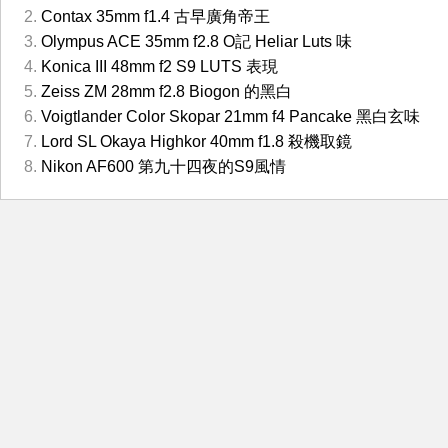
Contax 35mm f1.4 古早廣角帝王
Olympus ACE 35mm f2.8 O記 Heliar Luts 味
Konica III 48mm f2 S9 LUTS 表現
Zeiss ZM 28mm f2.8 Biogon 的黑白
Voigtlander Color Skopar 21mm f4 Pancake 黑白玄味
Lord SL Okaya Highkor 40mm f1.8 殺機取鏡
Nikon AF600 第九十四夜的S9風情