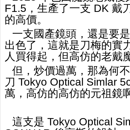
學
F1.5，生產了一支 DK
的
軍
的高價。
刀
一支國產鏡頭，還是要
出色了，這就是刀梅的實力，D
人買得起，但高仿的老戴
但，炒價過萬，那為何
刀 Tokyo Optical Siml
萬，高仿的高仿的元祖鏡
這支是 Tokyo Optical Si