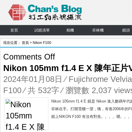
首頁
試鏡清單
相機
菲林機
鏡頭
現在位置：
首頁
> Nikon F100
on
Comments Off
Nikon
Nikon 105mm f1.4 E X 陳年正片Ve
105mm
f1.4
2024年01月08日
⁄
Fujichrome Velvi
E
X
F100
⁄ 共 532字 ⁄ 瀏覽數 2,037 view
陳
年
Nikon 105mm f1.4 E 鏡是 Nikon
正
菲林在手。打開雪櫃一望，咦，有卷2006年的FUJIF
片
鏡上NIKON F100 有沒有對焦。。。。嗯。。
Velvia
100F