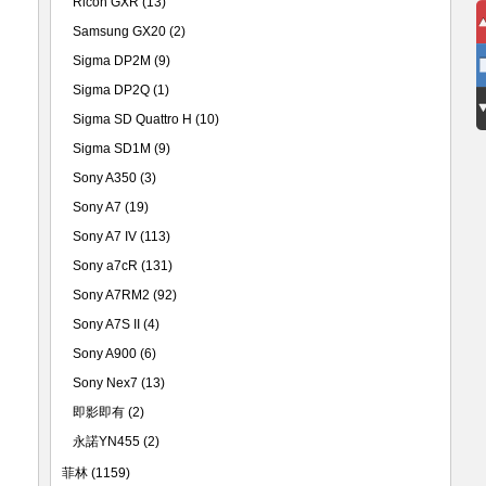
Ricoh GXR
(13)
Samsung GX20
(2)
Sigma DP2M
(9)
Sigma DP2Q
(1)
Sigma SD Quattro H
(10)
Sigma SD1M
(9)
Sony A350
(3)
Sony A7
(19)
Sony A7 IV
(113)
Sony a7cR
(131)
Sony A7RM2
(92)
Sony A7S II
(4)
Sony A900
(6)
Sony Nex7
(13)
即影即有
(2)
永諾YN455
(2)
菲林
(1159)