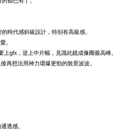
要有的都已有了。
鏡玉旁的時代感斜級設計，特别有高級感。
喜愛。
試玩，自然要上gfx，逆上中片幅，見識此鏡成像圈最高峰。
，以後再想法用神力環爆更勁的散景波波。
。
。
的通透感。