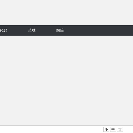
鏡頭
菲林
鋼筆
小
中
大