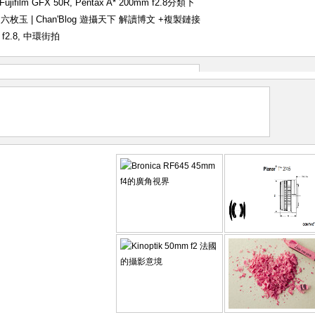
Fujifilm GFX 50R
,
Pentax A* 200mm f2.8
分類下
82年的六枚玉 | Chan'Blog 遊攝天下 解讀博文
+複製鏈接
f2.8
,
中環街拍