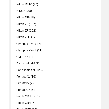
Nikon D810
(20)
NIKON D90
(2)
Nikon DF
(18)
Nikon Z6
(137)
Nikon ZF
(192)
Nikon ZFC
(12)
Olympus EM1X
(7)
Olympus Pen F
(11)
OM EP-2
(1)
Panasonic G9
(8)
Panasonic S9
(123)
Pentax K1
(16)
Pentax kx
(2)
Pentax Q7
(5)
Ricoh GR IIIx
(14)
Ricoh GR4
(5)