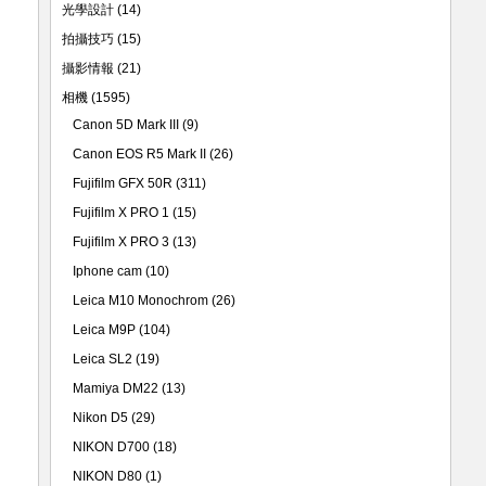
光學設計
(14)
拍攝技巧
(15)
攝影情報
(21)
相機
(1595)
Canon 5D Mark III
(9)
Canon EOS R5 Mark II
(26)
Fujifilm GFX 50R
(311)
Fujifilm X PRO 1
(15)
Fujifilm X PRO 3
(13)
Iphone cam
(10)
Leica M10 Monochrom
(26)
Leica M9P
(104)
Leica SL2
(19)
Mamiya DM22
(13)
Nikon D5
(29)
NIKON D700
(18)
NIKON D80
(1)