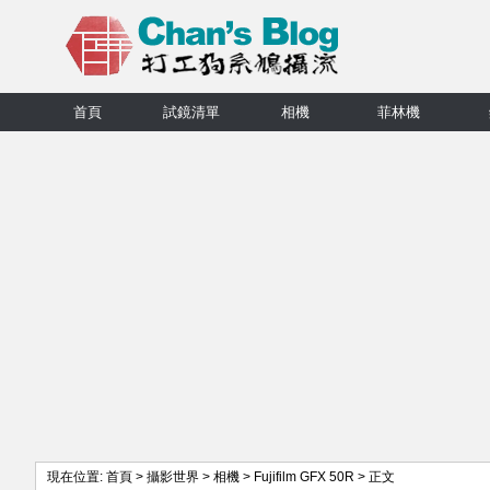
首頁
試鏡清單
相機
菲林機
現在位置:
首頁
>
攝影世界
>
相機
>
Fujifilm GFX 50R
> 正文