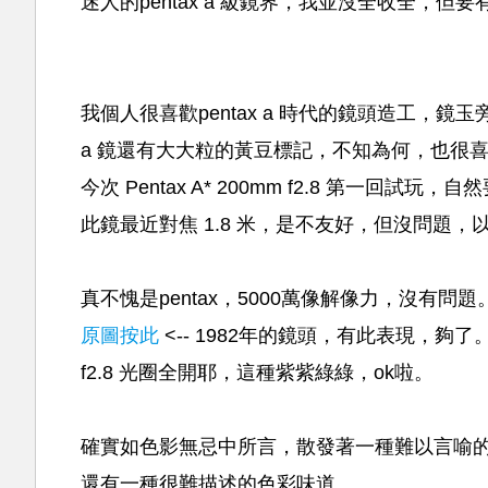
迷人的pentax a 級鏡界，我並沒全收全，但
我個人很喜歡pentax a 時代的鏡頭造工，
a 鏡還有大大粒的黃豆標記，不知為何，也很
今次 Pentax A* 200mm f2.8 第一回
此鏡最近對焦 1.8 米，是不友好，但沒問題
真不愧是pentax，5000萬像解像力，沒有問題
原圖按此
<-- 1982年的鏡頭，有此表現，夠了
f2.8 光圈全開耶，這種紫紫綠綠，ok啦。
確實如色影無忌中所言，散發著一種難以言喻
還有一種很難描述的色彩味道。