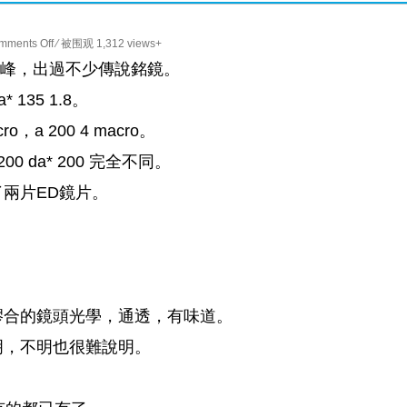
on
mments Off
⁄ 被围观 1,312 views+
Pentax
手動鏡高峰，出過不少傳說銘鏡。
A*
 135 1.8。
200mm
f2.8
ro，a 200 4 macro。
1982
 200 da* 200 完全不同。
年
的
兩片ED鏡片。
六
枚
玉
膠合的鏡頭光學，通透，有味道。
明，不明也很難說明。