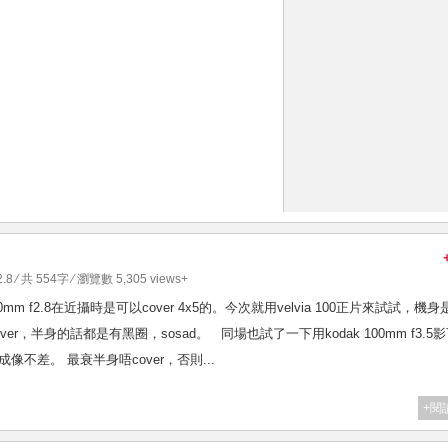
2.8
⁄ 共 554字 ⁄ 瀏覽數 5,305 views+
 rz 110mm f2.8在近攝時是可以cover 4x5的。今次就用velvia 100正片來試試，機身
over，半身的話都是有黑圈，sosad。 同場也試了一下用kodak 100mm f3.5
f3.5成像不差。 最衰半身唔cover，否則...
+閱