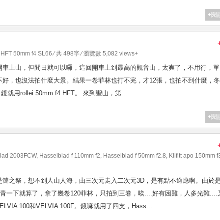
+閱
x HFT 50mm f4 SL66
⁄ 共 498字 ⁄ 瀏覽數 5,082 views+
開車上山，但閒日就可以囉，這回開車上到最高的觀音山，太爽了，不用行，單
不好，也沒法拍什麼大景。結果一卷菲林也打不完，才12張，也拍不到什麼，
鏡就用rollei 50mm f4 HFT。 來到聖山，第...
+閱
blad 2003FCW
,
Hasselblad f 110mm f2
,
Hasselblad f 50mm f2.8
,
Kilfitt apo 150mm f
是漣之祭，想不到人山人海，由三次元走入二次元3D，是有點不適應啊。由於
FCW文青一下就算了，拿了幾卷120菲林，只拍到三卷，唉....好有困難，人多光雜...
IA 100和VELVIA 100F。鏡嘛就用了四支，Hass...