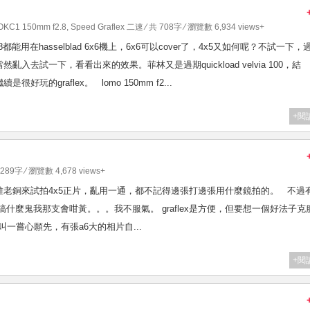
OKC1 150mm f2.8
,
Speed Graflex 二速
⁄ 共 708字 ⁄ 瀏覽數 6,934 views+
0mm f2.8都能用在hasselblad 6x6機上，6x6可以cover了，4x5又如何呢？不試一下，
去試一下，看看出來的效果。菲林又是過期quickload velvia 100，結
的graflex。 lomo 150mm f2...
+閱
 289字 ⁄ 瀏覽數 4,678 views+
供一堆老銅來試拍4x5正片，亂用一通，都不記得邊張打邊張用什麼鏡拍的。 不過
黃，搞什麼鬼我那支會咁黃。。。我不服氣。 graflex是方便，但要想一個好法子克
一嘗心願先，有張a6大的相片自...
+閱