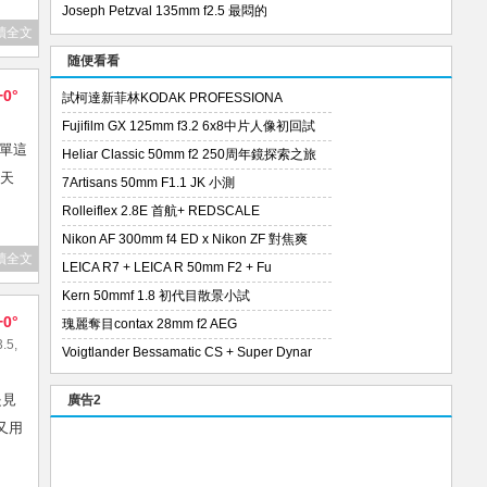
Joseph Petzval 135mm f2.5 最悶的
讀全文
随便看看
+0°
試柯達新菲林KODAK PROFESSIONA
Fujifilm GX 125mm f3.2 6x8中片人像初回試
單這
Heliar Classic 50mm f2 250周年鏡探索之旅
冬天
7Artisans 50mm F1.1 JK 小測
Rolleiflex 2.8E 首航+ REDSCALE
Nikon AF 300mm f4 ED x Nikon ZF 對焦爽
讀全文
LEICA R7 + LEICA R 50mm F2 + Fu
Kern 50mmf 1.8 初代目散景小試
+0°
瑰麗奪目contax 28mm f2 AEG
3.5
,
Voigtlander Bessamatic CS + Super Dynar
是見
廣告2
.又用