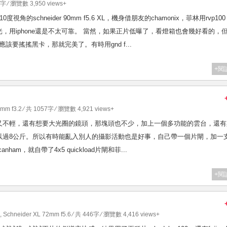
1字 ⁄ 瀏覽數 3,950 views+
schneider 90mm f5.6 XL，機身借朋友的chamonix，菲林用rvp10
，用iphone還是不太可靠。 當然，如果正片低曝了，看燈箱也會幾好看的，
該要搖搖黑卡，那就完美了。有時用gnd f...
+閱
0mm f3.2
⁄ 共 1057字 ⁄ 瀏覽數 4,921 views+
又不輕，還有想要大光圈的鏡頭，那塊頭也不少，加上一個多功能的雲台，還有
以過8公斤。所以有時能亂入別人的攝影活動也是好事，自己帶一個片閘，加一
m，就自帶了4x5 quickload片閘和菲...
+閱
,
Schneider XL 72mm f5.6
⁄ 共 446字 ⁄ 瀏覽數 4,416 views+