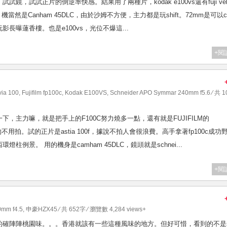
，試試正片的倒逆率快感。結果用了兩種片，kodak e100vs還有fuji velv
6 XL，機當然是Canham 45DLC，由於沙姆不方便，主力都是玩shift。72mm是可以co
影長曝蓮香樓。也是e100vs，光位不爆這...
+閱
via 100
,
Fujifilm fp100c
,
Kodak E100VS
,
Schneider APO Symmar 240mm f5.6
⁄ 共 1
，主力嘛，就是把手上的F100C努力燒多一點，還有就是FUJIFILM的
不用拍。試的正片是astia 100f，據說不拍人會很浪費。高手拿著fp100c成功
例景。 用的機身是camham 45DLC，鏡頭就是schnei...
+閱
0mm f4.5
,
申豪HZX45
⁄ 共 652字 ⁄ 瀏覽數 4,284 views+
的確陣陣桃園味。。。香港就該有一些這種風味的地方。但好可惜，看到的不是