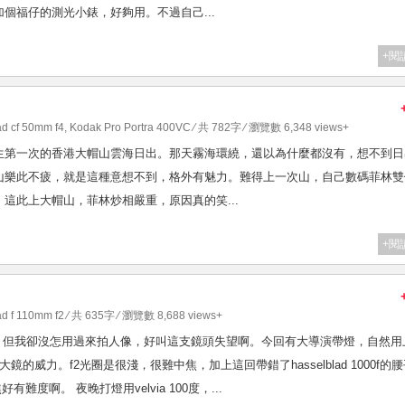
只要加個福仔的測光小錶，好夠用。不過自己...
+閱
ad cf 50mm f4
,
Kodak Pro Portra 400VC
⁄ 共 782字 ⁄ 瀏覽數 6,348 views+
生第一次的香港大帽山雲海日出。那天霧海環繞，還以為什麼都沒有，想不到日
山樂此不疲，就是這種意想不到，格外有魅力。難得上一次山，自己數碼菲林雙
這此上大帽山，菲林炒相嚴重，原因真的笑...
+閱
ad f 110mm f2
⁄ 共 635字 ⁄ 瀏覽數 8,688 views+
說是人像銘鏡，但我卻沒怎用過來拍人像，好叫這支鏡頭失望啊。今回有大導演帶燈，自然用
像大鏡的威力。f2光圈是很淺，很難中焦，加上這回帶錯了hasselblad 1000f的
焦好有難度啊。 夜晚打燈用velvia 100度，...