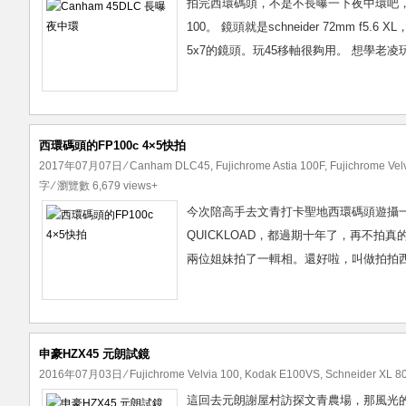
拍完西環碼頭，不是不長曝一下夜中環吧，試試鏡
100。 鏡頭就是schneider 72mm f5.
5x7的鏡頭。玩45移軸很夠用。 想學老凌玩
西環碼頭的FP100c 4×5快拍
2017年07月07日
⁄
Canham DLC45
,
Fujichrome Astia 100F
,
Fujichrome Vel
字 ⁄ 瀏覽數 6,679 views+
今次陪高手去文青打卡聖地西環碼頭遊攝一下
QUICKLOAD，都過期十年了，再不拍真的
兩位姐妹拍了一輯相。還好啦，叫做拍拍西環燈柱
申豪HZX45 元朗試鏡
2016年07月03日
⁄
Fujichrome Velvia 100
,
Kodak E100VS
,
Schneider XL 8
這回去元朗謝屋村訪探文青農場，那風光