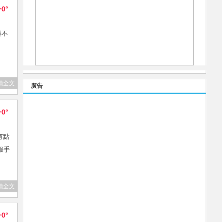
+0°
過不
讀全文
廣告
+0°
有點
服手
讀全文
+0°