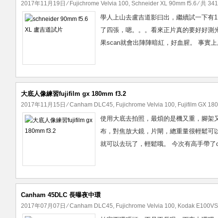
2017年11月19日
⁄
Fujichrome Velvia 100
,
Schneider XL 90mm f5.6
⁄ 共 34
學人上山去盧吉道影曰出，繼續試一下有110度視角的
了四張，嗯。。。看來正片真的要好好測光
果scan就會出陣陣暗紅，好血腥。 事實上應
大底人像練習fujifilm gx 180mm f3.2
2017年11月15日
⁄
Canham DLC45
,
Fujichrome Velvia 100
,
Fujifilm GX 18
使用大底去拍照，最煩的是機又重，腳架
布，對焦放大鏡，片閘，總重量很輕鬆可
就可以去玩了，輕鬆哦。 今次有高手帶了canha
Canham 45DLC 長曝夜中環
2017年07月07日
⁄
Canham DLC45
,
Fujichrome Velvia 100
,
Kodak E100VS