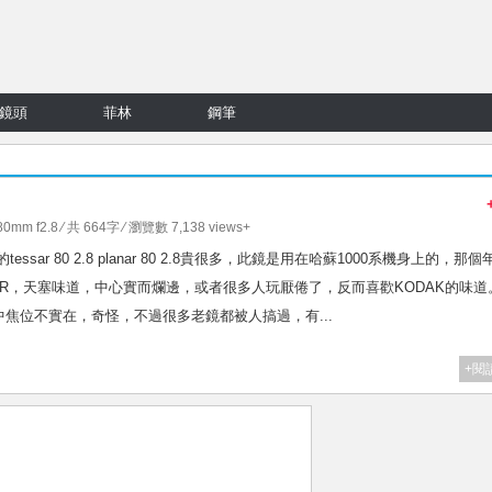
鏡頭
菲林
鋼筆
80mm f2.8
⁄ 共 664字 ⁄ 瀏覽數 7,138 views+
s自家的tessar 80 2.8 planar 80 2.8貴很多，此鏡是用在哈蘇1000系機身上的，那個
SSAR，天塞味道，中心實而爛邊，或者很多人玩厭倦了，反而喜歡KODAK的味道
焦位不實在，奇怪，不過很多老鏡都被人搞過，有...
+閱