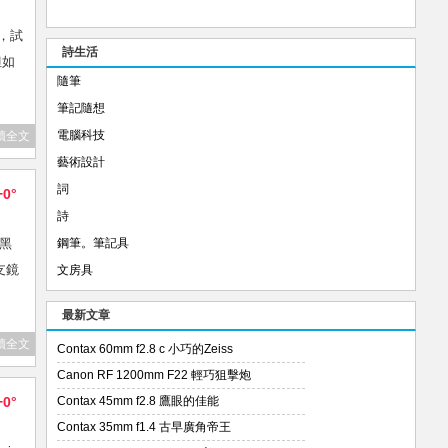
0，試
詩生活
但如
隨筆
筆記隨想
電腦科技
讀全文
藝術設計
詞
+0°
詩
黑
鋼筆。筆記具
支鏡
文房具
最新文章
讀全文
Contax 60mm f2.8 c 小巧的Zeiss
Canon RF 1200mm F22 輕巧狙擊炮
+0°
Contax 45mm f2.8 鷹眼的佳能
Contax 35mm f1.4 古早廣角帝王