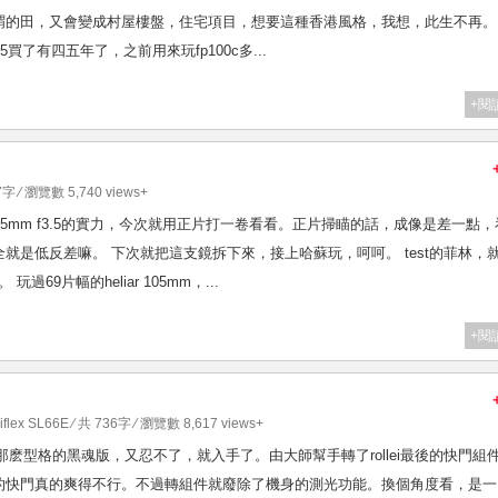
謂的田，又會變成村屋樓盤，住宅項目，想要這種香港風格，我想，此生不再。
x45買了有四五年了，之前用來玩fp100c多...
+閱
7字 ⁄ 瀏覽數 5,740 views+
nt heliar 75mm f3.5的實力，今次就用正片打一卷看看。正片掃瞄的話，成像是差一點
就是低反差嘛。 下次就把這支鏡拆下來，接上哈蘇玩，呵呵。 test的菲林，
00。 玩過69片幅的heliar 105mm，...
+閱
iflex SL66E
⁄ 共 736字 ⁄ 瀏覽數 8,617 views+
看見sl66e那麽型格的黑魂版，又忍不了，就入手了。由大師幫手轉了rollei最後的快門組
的快門真的爽得不行。不過轉組件就廢除了機身的測光功能。換個角度看，是一