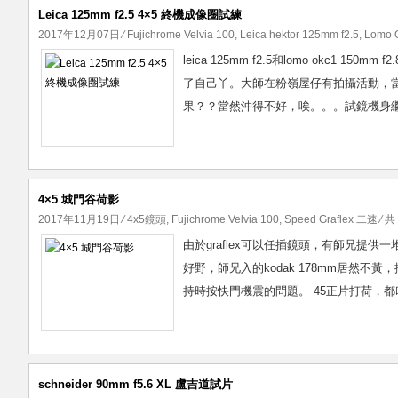
Leica 125mm f2.5 4×5 終機成像圈試練
2017年12月07日
⁄
Fujichrome Velvia 100
,
Leica hektor 125mm f2.5
,
Lomo 
leica 125mm f2.5和lomo okc1 15
了自己丫。大師在粉嶺屋仔有拍攝活動，當然亂入
果？？當然沖得不好，唉。。。試鏡機身繼續是很好玩
4×5 城門谷荷影
2017年11月19日
⁄
4x5鏡頭
,
Fujichrome Velvia 100
,
Speed Graflex 二速
⁄ 共
由於graflex可以任插鏡頭，有師兄提
好野，師兄入的kodak 178mm居然不
持時按快門機震的問題。 45正片打荷，都叫
schneider 90mm f5.6 XL 盧吉道試片