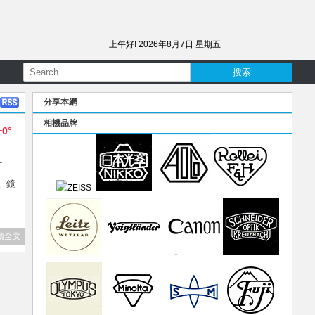
上午好!
2026年8月7日 星期五
分享本網
相機品牌
+0°
年
。鏡
讀全文