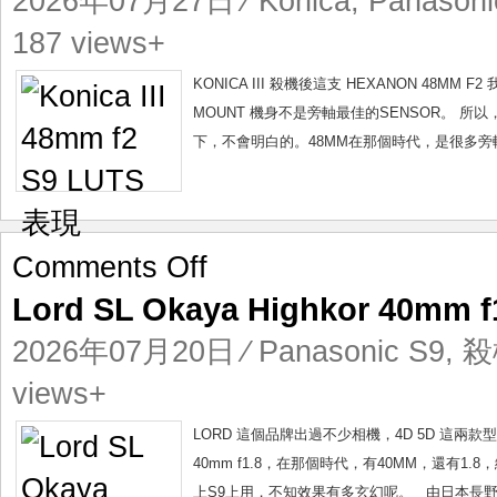
2026年07月27日
⁄
Konica
,
Panasoni
f2
S9
187 views+
LUTS
表
KONICA III 殺機後這支 HEXANON 48MM
現
MOUNT 機身不是旁軸最佳的SENSOR。 所
下，不會明白的。48MM在那個時代，是很多旁
on
Comments Off
Lord
Lord SL Okaya Highkor 40mm
SL
Okaya
2026年07月20日
⁄
Panasonic S9
,
殺
Highkor
40mm
views+
f1.8
殺
LORD 這個品牌出過不少相機，4D 5D 這兩款型號
機
40mm f1.8，在那個時代，有40MM，還有1
取
上S9上用，不知效果有多玄幻呢。 由日本長野縣山