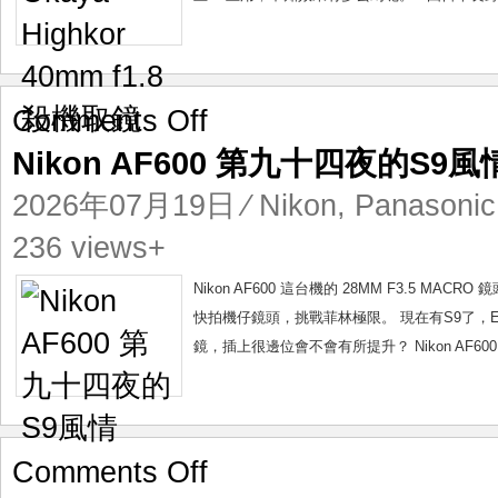
鏡
on
Comments Off
Nikon
Nikon AF600 第九十四夜的S9風
AF600
第
2026年07月19日
⁄
Nikon
,
Panasonic
九
十
236 views+
四
夜
Nikon AF600 這台機的 28MM F3.5 
的
快拍機仔鏡頭，挑戰菲林極限。 現在有S9了，E MOU
S9
鏡，插上很邊位會不會有所提升？ Nikon AF600 28
風
情
on
Comments Off
Olympus