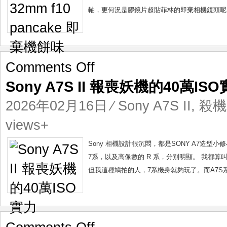
味
軸，更何況是膠鏡片超貼菲林的即棄相機鏡頭呢？ 改
on
Comments Off
Sony
Sony A7S II 報喪妖機的40萬IS
A7S
II
2026年02月16日
⁄
Sony A7S II
,
殺機
報
喪
views+
妖
機
Sony 相機設計很沉悶，都是SONY A7造
的
7系，以及高像數的 R 系，分別明顯。 我都算叫由
40
但我這種鳩拍的人，7系機身就夠玩了。而A7S系
萬
ISO
實
力
on