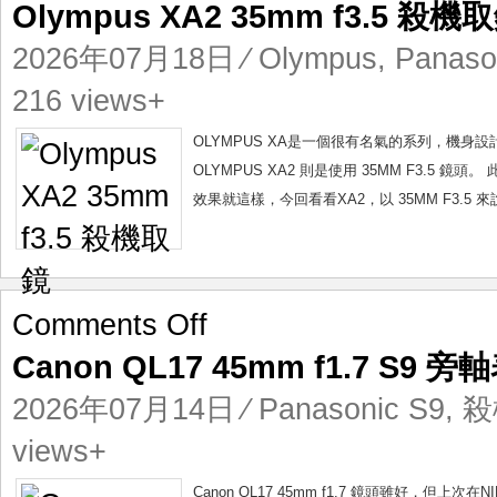
Olympus XA2 35mm f3.5 殺機
XA2
35mm
2026年07月18日
⁄
Olympus
,
Panaso
f3.5
殺
216 views+
機
取
OLYMPUS XA是一個很有名氣的系列，機身設
鏡
OLYMPUS XA2 則是使用 35MM F3.5 鏡
效果就這樣，今回看看XA2，以 35MM F3.5 來說，O
on
Comments Off
Canon
Canon QL17 45mm f1.7 S9 旁
QL17
45mm
2026年07月14日
⁄
Panasonic S9
,
殺
f1.7
S9
views+
旁
軸
Canon QL17 45mm f1.7 鏡頭雖好，但上次