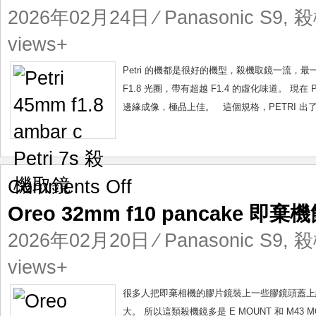
f1.8
2026年02月24日
⁄
Panasonic S9
,
殺
ambar
c
views+
Petri
7s
Petri 的機都是很好的機型，殺機取鏡一流，最一流是價錢
殺
F1.8 光圈，帶有超越 F1.4 的虛化味道。 現在
機
邊緣成像，極品上佳。 這個規格，PETRI 出了不少 
取
鏡
on
Comments Off
Oreo
Oreo 32mm f10 pancake 即棄
32mm
f10
2026年02月20日
⁄
Panasonic S9
,
殺
pancake
即
views+
棄
機
很多人把即棄相機的膠片鏡裝上一些膠鏡頭蓋上給
餅
大。 所以這類殺機鏡多是 E MOUNT 和 M43 