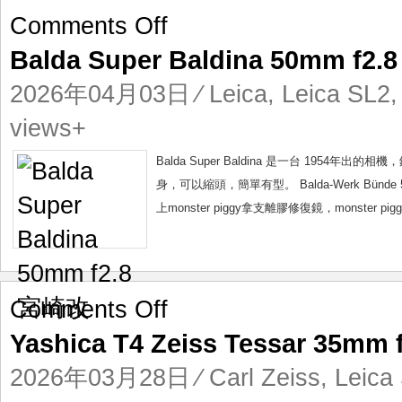
on
Comments Off
Balda
Balda Super Baldina 50mm f2
Super
Baldina
2026年04月03日
⁄
Leica
,
Leica SL2
50mm
f2.8
views+
宮
崎
Balda Super Baldina 是一台 19
改
身，可以縮頭，簡單有型。 Balda-Werk Bü
上monster piggy拿支離膠修復鏡，monster 
on
Comments Off
Yashica
Yashica T4 Zeiss Tessar 35m
T4
Zeiss
2026年03月28日
⁄
Carl Zeiss
,
Leica
Tessar
35mm