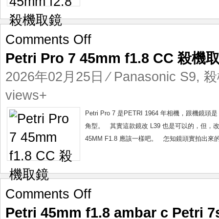
on
Comments Off
Petri
Petri Pro 7 45mm f1.8 CC 殺機
Pro
7
2026年02月25日
⁄
Panasonic S9
,
殺
45mm
f1.8
views+
CC
殺
Petri Pro 7 是PETRI 1964 年相機，跟
機
角型。 其實這款鏡改 L39 也是可以的，但，改
取
45MM F1.8 應該一樣吧。 怎知鏡頭實拍出來
鏡
on
Comments Off
Petri
Petri 45mm f1.8 ambar c Petr
45mm