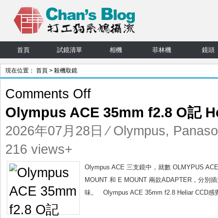
首頁
試鏡清單
相機
菲林機
鏡頭
現在位置：
首頁
> 殺機取鏡
on
Comments Off
Olympus
Olympus ACE 35mm f2.8 O記 He
ACE
35mm
2026年07月28日
⁄
Olympus
,
Panaso
f2.8
O
216 views+
記
Heliar
Olympus ACE 三支鏡中，就數 OLMYPUS AC
Luts
MOUNT 和 E MOUNT 兩款ADAPTER，分別
味
味。 Olympus ACE 35mm f2.8 Heliar CCD感覺