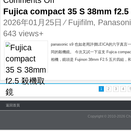
Comments Off
Fujica
Fujica compact 35 S 38mm f
compact
35
2026年01月25日
⁄
Fujifilm
,
Panasoni
S
38mm
643 views+
f2.5
殺
panasonic s9 也如老周評價LEICA的
機
同的殺機鏡。 今次又試一下這支 Fujica compact 35
取
相機，鏡頭是 Fujinon 38mm F2.5 五片四組，和 Fu
鏡
1
2
3
4
返回首頁
Copyright © 2010-2026
Ch