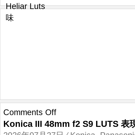
on
Comments Off
Konica
Konica III 48mm f2 S9 LUTS 表
III
48mm