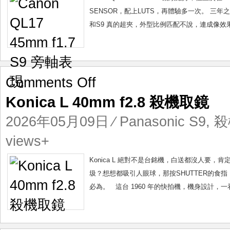
表
SENSOR，配上LUTS，再體驗多一次。 三年之後，
現
和S9 真的超夾，外型比例匹配不說，連成像效
on
Comments Off
Konica
Konica L 40mm f2.8 殺機取鏡
L
40mm
2026年05月09日
⁄
Panasonic S9
,
殺
f2.8
殺
views+
機
取
Konica L 絕對不是台銘機，白送都沒人要
鏡
圾？想想都吸引人眼球，那按SHUTTER的食指，忍
必為。 這台 1960 年的快拍機，機身設計，一