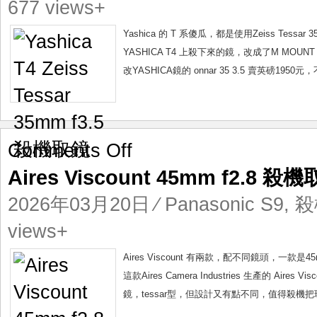
677 views+
f3.5
殺
Yashica 的 T 系傻瓜，都是使用Zeiss Tes
機
YASHICA T4 上殺下來的鏡，改成了M MOUN
取
改YASHICA鏡的 onnar 35 3.5 賣英磅1950
鏡
on
Comments Off
Aires
Aires Viscount 45mm f2.8 殺
Viscount
45mm
2026年03月20日
⁄
Panasonic S9
,
殺
f2.8
殺
views+
機
取
Aires Viscount 有兩款，配不同鏡頭，一款是
鏡
這款Aires Camera Industries 生產的 Aire
鏡，tessar型，但設計又有點不同，值得殺機把玩