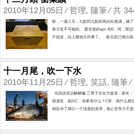
2010年12月05日
⁄
哲理
,
隨筆
⁄ 共 34
唉，一連三天，九點到九點的馬拉松會議，確了
努力是不可能的。 愛克發的apx 400，呵
不知道，玩上癮就大件事了。 歐元區已無出路，
十一月尾，吹一下水
2010年11月25日
⁄
哲理
,
笑話
,
隨筆
⁄
先說說笑話解解穢 三男子去女方提亲，家长：说
很满意，就问C，你家有什么？C答：我什么都
例告诉了我们一个浅显的道理，核心竞争力不是钱