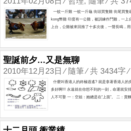
2011年02月08日
⁄
哲理
,
隨筆
⁄ 共 37
一蚊一斤雞 一蚊一斤龜 街頭買隻雞 街尾買隻龜 你
kong幣雞 印度有一公雞，被訓練作鬥雞，一
上台，公雞被來回推了十多次後，一聲長鳴，用爪
聖誕前夕…又是無聊
2010年12月23日
⁄
隨筆
⁄ 共 3434字 
什麼叫香港人的終極逍遙? 就是拿著香港人的
多好啊!!! 永遠就在你想不到的一刻，命運就安
人不可娶 一：空姐：她總是在“上面”。 二：賣麵的
十二月頭 衝業績