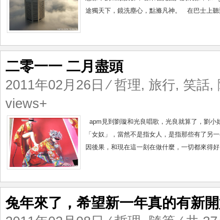
途獨天下，鏡洗塵心，點滌凡神。 在巴士上聽到
二零一一 二月盡頭
2011年02月26日
⁄
哲理
,
旅行
,
笑話
,
views+
apm見到劉璇和光良唱歌，光良就算了，劉小
「女奴」，當然不是指女人，是指那些有了另一
因後果，和現在這一刻在做什麼，一切都來得好自
兔年來了，希望新一年真的有新開