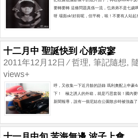
要轉要轉 這條問題真係一流，乜弟弟不是七歲嗎??
呀 場面ok!好前呢，但平椅，唉！不要有人站起來
十二月中 聖誕快到 心靜寂寥
2011年12月12日
⁄
哲理
,
筆記隨想
,
views+
呼，又收集一下近月餘的語錄 瑪利奧配上申豪4x
下！ 極之誘人的外箱，就是巧思套裝！國內要90
新聞報導，說有一個尼姑在公園散步時被強姦了！
十一月中旬 苦海無邊 波子上會