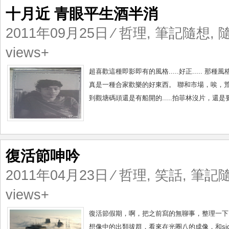
十月近 青眼平生酒半消
2011年09月25日
⁄
哲理
,
筆記隨想
,
views+
超喜歡這種即影即有的風格.....好正..... 那種
真是一種合家歡樂的好東西。 聯和市場，唉，荒廢
到觀塘碼頭還是有船開的.....拍菲林沒片，還是要ip
復活節呻吟
2011年04月23日
⁄
哲理
,
笑話
,
筆記
views+
復活節假期，啊，把之前寫的無聊事，整理一下。以作
想像中的出類拔群，看來在光圈八的成像，和sigma 