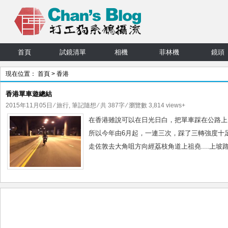
首頁
試鏡清單
相機
菲林機
鏡頭
現在位置：
首頁
> 香港
香港單車遊總結
2015年11月05日
⁄
旅行
,
筆記隨想
⁄ 共 387字 ⁄ 瀏覽數 3,814 views+
在香港雖說可以在日光日白，把單車踩在公路上
所以今年由6月起，一連三次，踩了三轉強度十
走佐敦去大角咀方向經荔枝角道上祖堯....上坡