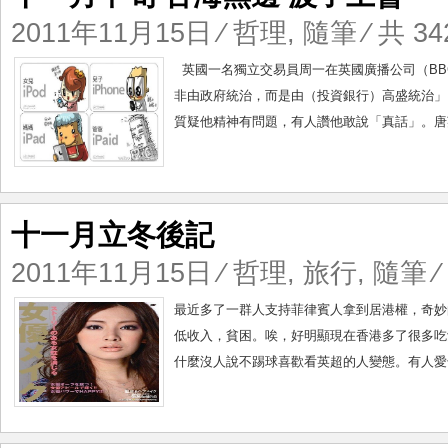
2011年11月15日
⁄
哲理
,
隨筆
⁄ 共 34
英國一名獨立交易員周一在英國廣播公司（BB
非由政府統治，而是由（投資銀行）高盛統治」
質疑他精神有問題，有人讚他敢說「真話」。唐英
十一月立冬後記
2011年11月15日
⁄
哲理
,
旅行
,
隨筆
⁄
最近多了一群人支持菲律賓人拿到居港權，奇妙
低收入，貧困。唉，好明顯現在香港多了很多吃
什麼沒人說不踢球喜歡看英超的人變態。有人愛干