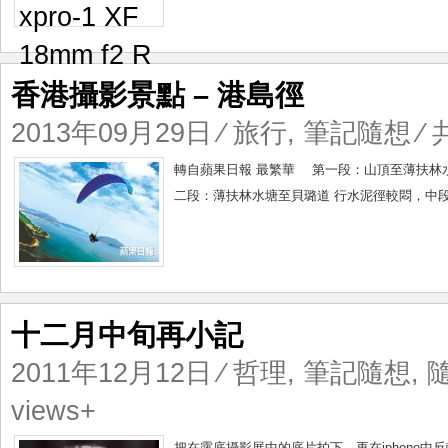
香港攝影景點 – 港島徑
2013年09月29日
⁄
旅行
,
筆記隨想
⁄ 
轉自蘋果日報 最繁華 第一段：山頂至薄
二段：薄扶林水塘至貝璐道 行水泥徑較悶，中
十二月中旬再小記
2011年12月12日
⁄
哲理
,
筆記隨想
,
views+
把在露底攝影展中的底片拍下，再在iphone中