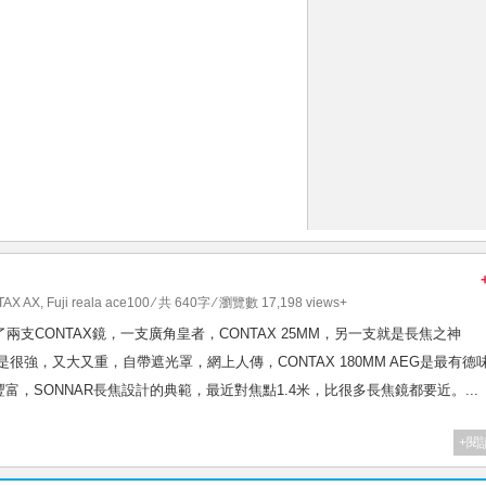
AX AX
,
Fuji reala ace100
⁄ 共 640字 ⁄ 瀏覽數 17,198 views+
00試玩了兩支CONTAX鏡，一支廣角皇者，CONTAX 25MM，另一支就是長焦之神
M實在是很強，又大又重，自帶遮光罩，網上人傳，CONTAX 180MM AEG是最有德
，SONNAR長焦設計的典範，最近對焦點1.4米，比很多長焦鏡都要近。...
+閱