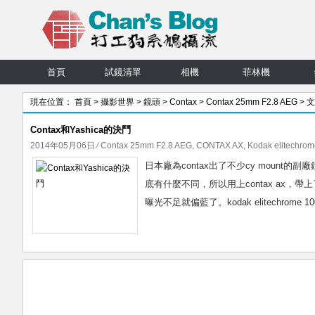
首頁
試鏡清單
相機
菲林機
現在位置：
首頁
>
攝影世界
>
鏡頭
>
Contax
>
Contax 25mm F2.8 AEG
> 
Contax和Yashica的決鬥
2014年05月06日
⁄
Contax 25mm F2.8 AEG
,
CONTAX AX
,
Kodak elitechrom
日本廠為contax出了不少cy mount的
底有什麼不同，所以用上contax ax，帶上了，c
曝光不足就偏藍了。kodak elitechrome 