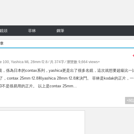
鏡頭
菲林
鋼筆
文章
e 100
,
Yashica ML 28mm f2.8
⁄ 共 374字 ⁄ 瀏覽數 9,664 views+
副廠鏡，係為日本的contax系列，yashica更是出了很多名鏡，這次就想要超級比一
ontax 25mm f2.8和yashica 28mm f2.8來決鬥。 菲林是kodak的正片，
100不是很易用的正片。 以上是contax 25mm...
+閱