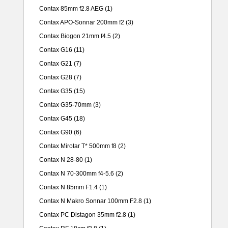
Contax 85mm f2.8 AEG
(1)
Contax APO-Sonnar 200mm f2
(3)
Contax Biogon 21mm f4.5
(2)
Contax G16
(11)
Contax G21
(7)
Contax G28
(7)
Contax G35
(15)
Contax G35-70mm
(3)
Contax G45
(18)
Contax G90
(6)
Contax Mirotar T* 500mm f8
(2)
Contax N 28-80
(1)
Contax N 70-300mm f4-5.6
(2)
Contax N 85mm F1.4
(1)
Contax N Makro Sonnar 100mm F2.8
(1)
Contax PC Distagon 35mm f2.8
(1)