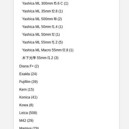
Yashica ML 300mm f5.6 C
(1)
Yashica ML 35mm f2.8
(1)
Yashica ML 500mm f8
(2)
Yashica ML 50mm f1.4
(1)
Yashica ML 50mm f2
(1)
Yashica ML 55mm f1.2
(5)
Yashica ML Macro 55mm f2.8
(1)
木下光學 55mm f1.2
(3)
Diana F+
(2)
Exakta
(24)
Fujifilm
(39)
Kern
(15)
Konica
(41)
Kowa
(8)
Leica
(508)
M42
(29)
Mamiya
(79)