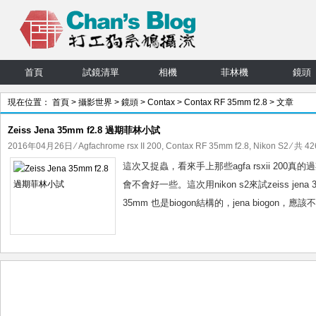
首頁
試鏡清單
相機
菲林機
鏡頭
現在位置：
首頁
>
攝影世界
>
鏡頭
>
Contax
>
Contax RF 35mm f2.8
> 文章
Zeiss Jena 35mm f2.8 過期菲林小試
2016年04月26日
⁄
Agfachrome rsx II 200
,
Contax RF 35mm f2.8
,
Nikon S2
⁄ 共 42
這次又捉蟲，看來手上那些agfa rsxii 20
會不會好一些。這次用nikon s2來試zeiss je
35mm 也是biogon結構的，jena biogon，應