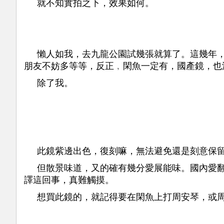
就不知實拍之下，效果如何。
懶人如我，去九龍公園試幾張就算了。這幾年
朋友不妨多等等，反正﹐閑魚一定有，國產鏡，也
除了我。
此鏡紫邊出色，復刻嘛，無法避免還是刻意保
但散景味道，又的確有幾分愛展能味。國內愛翻譯
譯這回事，真難觸摸。
想買此鏡的，就記得要在閑魚上打周安琴，或周S