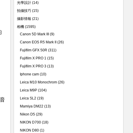
光學設計
(14)
拍攝技巧
(15)
攝影情報
(21)
相機
(1595)
的
Canon 5D Mark III
(9)
Canon EOS R5 Mark II
(26)
Fujifilm GFX 50R
(311)
Fujifilm X PRO 1
(15)
Fujifilm X PRO 3
(13)
Iphone cam
(10)
Leica M10 Monochrom
(26)
Leica M9P
(104)
Leica SL2
(19)
，音
Mamiya DM22
(13)
Nikon D5
(29)
NIKON D700
(18)
NIKON D80
(1)