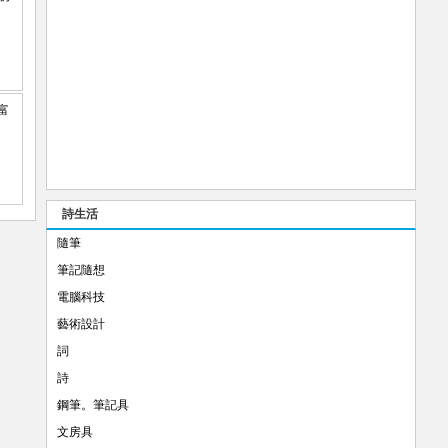
詩生活
隨筆
筆記隨想
電腦科技
藝術設計
詞
詩
鋼筆。筆記具
文房具