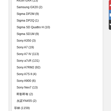
Ricoh GXR
(13)
Samsung GX20
(2)
Sigma DP2M
(9)
Sigma DP2Q
(1)
Sigma SD Quattro H
(10)
Sigma SD1M
(9)
Sony A350
(3)
Sony A7
(19)
Sony A7 IV
(113)
Sony a7cR
(131)
Sony A7RM2
(92)
Sony A7S II
(4)
Sony A900
(6)
Sony Nex7
(13)
即影即有
(2)
永諾YN455
(2)
菲林
(1159)