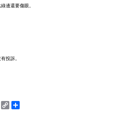
比綠邊還要傷眼。
沒有投訴。
ram
mblr
Douban
Copy
Share
Link