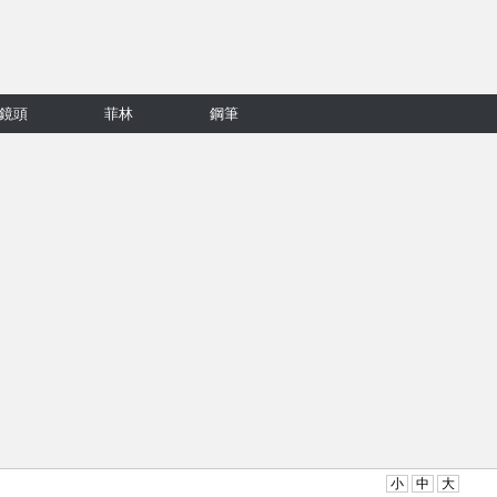
鏡頭
菲林
鋼筆
小
中
大