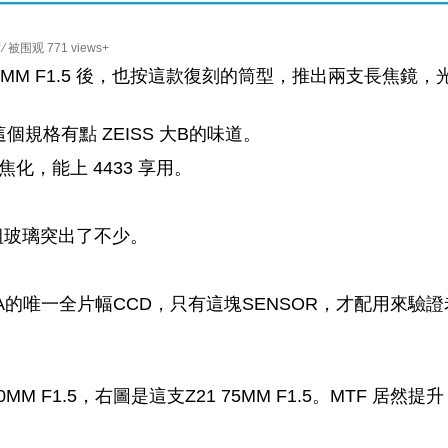
on
⁄ 被围观 771 views+
Light
ux S21 50MM F1.5 後，也按這款復刻的筒型，推出兩支長焦鏡，
lens
lab
f1.5 這個規格有點 ZEISS 大B的味道。
Z21
75mm
焦化，能上 4433 享用。
f1.5
長
焦
組玻璃突出了不少。
式
周
愛
ICA的唯一全片幅CCD，只有這塊SENSOR，才配用來驗證
展
能
 F1.5，右圖是這支Z21 75MM F1.5。MTF 居然提升