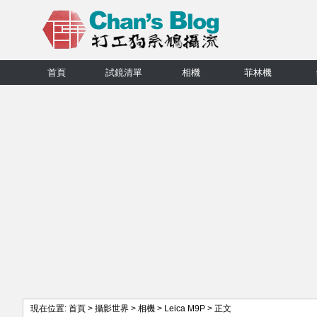
首頁
試鏡清單
相機
菲林機
現在位置:
首頁
>
攝影世界
>
相機
>
Leica M9P
> 正文