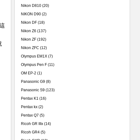
Nikon D810
(20)
NIKON D90
(2)
Nikon DF
(18)
和這
Nikon Z6
(137)
Nikon ZF
(192)
就
Nikon ZFC
(12)
Olympus EM1X
(7)
Olympus Pen F
(11)
OM EP-2
(1)
Panasonic G9
(8)
Panasonic S9
(123)
Pentax K1
(16)
Pentax kx
(2)
Pentax Q7
(5)
Ricoh GR IIIx
(14)
Ricoh GR4
(5)