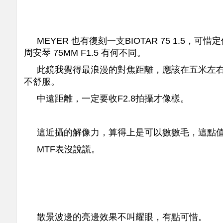
MEYER 也有復刻一支BIOTAR 75 1.
周安琴 75MM F1.5 有何不同。
此鏡我覺得最浪漫的對焦距離，應該在五米左
不舒服。
中遠距離，一定要收F2.8拍攝才像樣。
這近攝的解像力，算得上是可以數數毛，這點
MTF表沒說謊。
散景波邊的亮邊效果不叫耀眼，有點可惜。