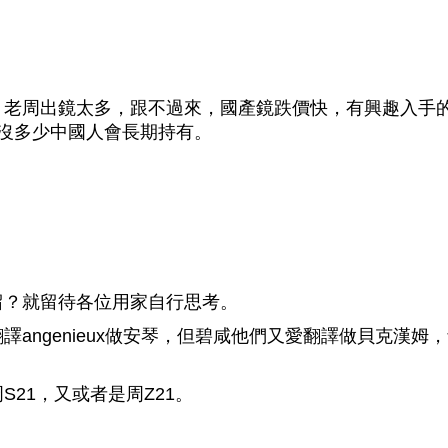
，老周出鏡太多，跟不過來，國產鏡跌價快，有興趣入手
沒多少中國人會長期持有。
留？就留待各位用家自行思考。
angenieux做安琴，但碧咸他們又愛翻譯做貝克漢姆
21，又或者是周Z21。