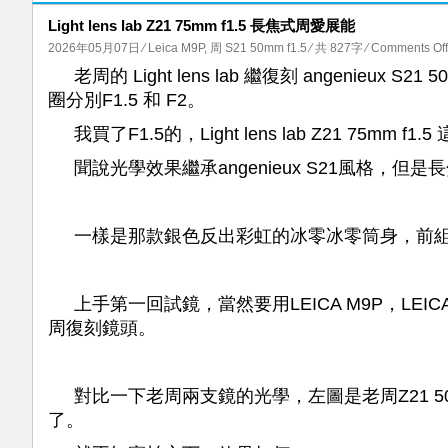
Light lens lab Z21 75mm f1.5 長焦式周愛展能
2026年05月07日
⁄
Leica M9P
,
周 S21 50mm f1.5
⁄ 共 827字
⁄
Comments Off
老周的 Light lens lab 繼復刻 angenie
圈分別F1.5 和 F2。
我買了F1.5的，Light lens lab Z21 75mm 
聞說光學效果繼承angenieux S21風格，但是長
一樣是那款銀色反出彩虹的冰零冰零筒身，前
上手第一回試鏡，當然要用LEICA M9P，LE
周復刻鏡頭。
對比一下老周兩支鏡的光學，左圖是老周Z21 50MM
了。