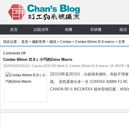
首頁
試鏡清單
相機
菲林機
鏡頭
現在位置：
首頁
>
攝影世界
>
鏡頭
>
Contax
>
Contax 60mm f2.8 marco
> 文章
on
Comments Off
Contax 60mm f2.8 c 小巧的Zeiss Macro
Contax
60mm
2026年08月02日
⁄
Canon EOS R5 Mark II
,
Contax 60mm f2.8 marco
⁄ 共 854字 ⁄
f2.8
ZEISS即是ZEISS，出鏡很有個性，有點不理會消
c
鏡。 居然還會出多一支 CONTAX 60MM F
小
CANON R5 II 和CONTAX 鏡外型很匹配，
巧
的
Zeiss
Macro