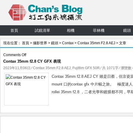
首頁
試鏡清單
相機
菲林機
鏡頭
現在位置：
首頁
>
攝影世界
>
鏡頭
>
Contax
>
Contax 35mm F2.8 AEJ
> 文章
on
Comments Off
Contax 35mm f2.8 CY GFX 表現
Contax
35mm
2023年11月06日
⁄
Contax 35mm F2.8 AEJ
,
Fujifilm GFX 50R
⁄ 共 1071字 ⁄ 瀏覽數 4
f2.8
Contax 35mm f2.8 AEJ CY 雖是日蔡，但
CY
mount 口的contax gfx 中片幅之旅。 極
GFX
rollei 35mm f2.8 ，二者光學和鍍膜都不同，早期ro
表
現