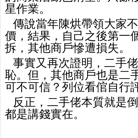
上
星作業。
GFX
最
傳說當年陳烘帶領大家
後
的
價，結果，自己之後第一
香
檳
拆，其他商戶慘遭損失。
事實又再次證明，二手
恥。但，其他商戶也是二
可不可信？列位看倌自行
反正，二手佬本質就是
都是講錢實在。