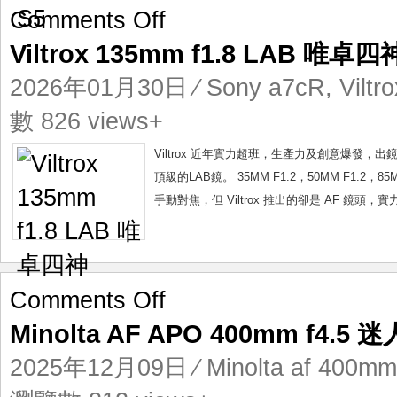
on
Comments Off
Viltrox
Viltrox 135mm f1.8 LAB 唯卓四
135mm
f1.8
2026年01月30日
⁄
Sony a7cR
,
Viltr
LAB
唯
數 826 views+
卓
四
Viltrox 近年實力超班，生產力及創意爆發
神
頂級的LAB鏡。 35MM F1.2，50MM F1.2，8
手動對焦，但 Viltrox 推出的卻是 AF 鏡頭，實
on
Comments Off
Minolta
Minolta AF APO 400mm f4.
AF
APO
2025年12月09日
⁄
Minolta af 400mm
400mm
f4.5