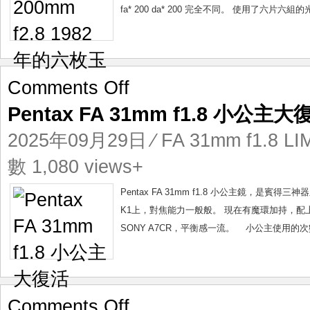
枚
fa* 200 da* 200 完全不同。 使用了六片
玉
on
Comments Off
Pentax
Pentax FA 31mm f1.8 小公主大
FA
31mm
2025年09月29日
⁄
FA 31mm f1.8 LI
f1.8
小
數 1,080 views+
公
主
Pentax FA 31mm f1.8 小公主鏡，是
大
K1上，對焦能力一般般。 現在有魔環加持，配上最
復
SONY A7CR，平衡感一流。 小公主使用的次
活
on
Comments Off