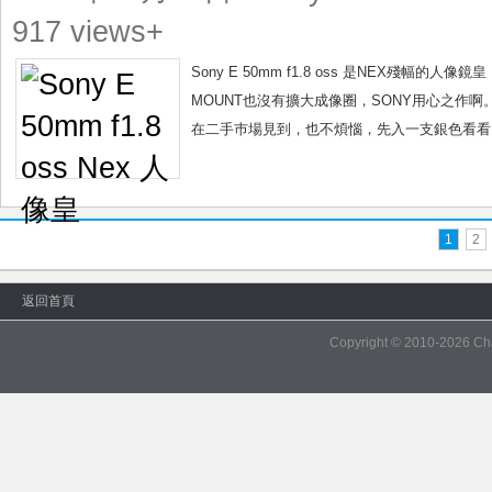
oss
917 views+
Nex
人
Sony E 50mm f1.8 oss 是NEX殘幅
像
MOUNT也沒有擴大成像圈，SONY用心之作啊。
皇
在二手巿場見到，也不煩惱，先入一支銀色看看。
1
2
返回首頁
Copyright © 2010-2026
Ch