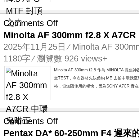
on
Comments Off
Minolta
Minolta AF 300mm f2.8 X A
AF
300mm
2025年11月25日
⁄
Minolta AF 300m
f2.8
X
1180字 ⁄ 瀏覽數 926 views+
A7CR
中
Minolta AF 300mm f2.8 作為 MINOL
環
空TEST，今次器材先決桑約 ME 去拍中環我至靚，
鬼
格，但無阻使用的暢快，因為SONY A7CR 實
咁
正
on
Comments Off
Pentax
Pentax DA* 60-250mm F4 
DA*