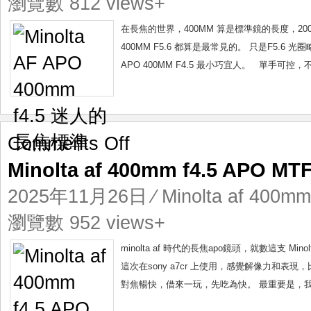
瀏覽數 812 views+
迷
人
在長焦的世界，400MM 算是標準鏡的長度，200MM
的
400MM F5.6 都算是最常見的。 只是F5.6 光圈
長
APO 400MM F4.5 最小巧宜人。 單手可
焦
標
準
on
Comments Off
Minolta
Minolta af 400mm f4.5 APO 
af
400mm
2025年11月26日
⁄
Minolta af 400mm
f4.5
APO
瀏覽數 952 views+
MTF
封
minolta af 時代的長焦apo鏡頭，就數這支 Minolta
頂
這次在sony a7cr 上使用，感覺解像力和表現，比 
之
對焦暢快，借來一玩，先吃為快。 最重要是，我緣
力