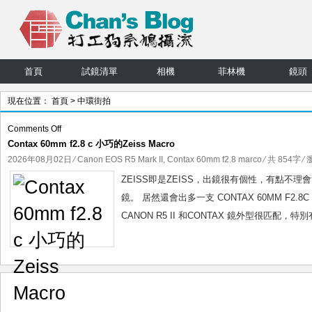
首頁
試鏡清單
相機
菲林機
鏡頭
現在位置：
首頁
> 中環街拍
on
Comments Off
Contax 60mm f2.8 c 小巧的Zeiss Macro
Contax
60mm
2026年08月02日
⁄
Canon EOS R5 Mark II
,
Contax 60mm f2.8 marco
⁄ 共 854字 ⁄
f2.8
ZEISS即是ZEISS，出鏡很有個性，有點不理會消
c
鏡。 居然還會出多一支 CONTAX 60MM F
小
CANON R5 II 和CONTAX 鏡外型很匹配，
巧
的
Zeiss
Macro