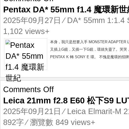
Pentax
Pentax DA* 55mm f1.4 魔環新
DA*
55mm
2025年09月27日
⁄
DA* 55mm 1:1.4
f1.4
魔
1,102 views+
環
新
本身，我只是想要入手 MONSTER ADAPTER LA-F
世
又插上G鏡，又插一下G鏡，環就失靈了。哭哭，
紀
PENTAX K 轉 SONY E 環。 不愧是魔環
on
Comments Off
Leica
Leica 21mm f2.8 E60 松下S9 L
21mm
f2.8
2025年09月21日
⁄
Leica Elmarit-M 
E60
松
892字 ⁄ 瀏覽數 849 views+
下