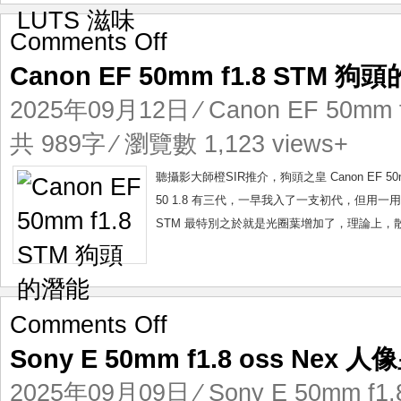
on
Comments Off
Canon
Canon EF 50mm f1.8 STM 狗
EF
50mm
2025年09月12日
⁄
Canon EF 50mm 
f1.8
STM
共 989字 ⁄ 瀏覽數 1,123 views+
狗
頭
聽攝影大師橙SIR推介，狗頭之皇 Canon EF 5
的
50 1.8 有三代，一早我入了一支初代，但用一用就
潛
STM 最特別之於就是光圈葉增加了，理論上，散景更美。
能
on
Comments Off
Sony
Sony E 50mm f1.8 oss Nex 人
E
50mm
2025年09月09日
⁄
Sony E 50mm f1.
f1.8