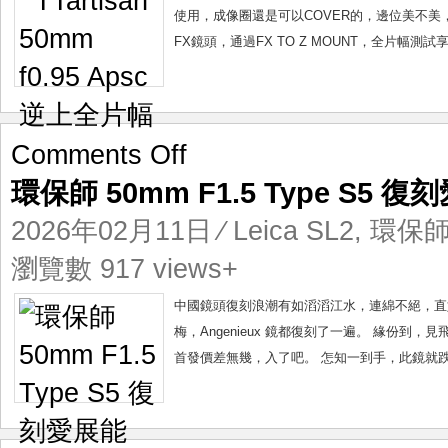
片
使用，成像圈還是可以COVER的，邊位美不美
幅
FX鏡頭，通過FX TO Z MOUNT，全片幅測
on
Comments Off
環
環保師 50mm F1.5 Type S5 復
保
師
2026年02月11日
⁄
Leica SL2
,
環保師 
50mm
F1.5
瀏覽數 917 views+
Type
S5
中國鏡頭復刻浪潮有如滔滔江水，連綿不絕，直
復
梅，Angenieux 鏡都復刻了一遍。 緣份到，見飛哥出
刻
首發價差無幾，入了吧。 怎知一到手，此鏡就跌
愛
展
能
S5