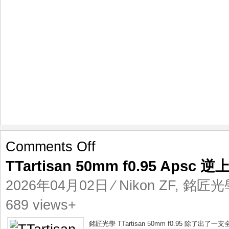
on
Comments Off
TTartisan
TTartisan 50mm f0.95 Apsc
50mm
f0.95
2026年04月02日
⁄
Nikon ZF
,
銘匠光學5
Apsc
逆
689 views+
上
全
銘匠光學 TTartisan 50mm f0.95 