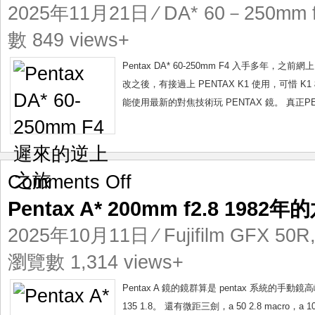
60-
2025年11月21日
⁄
DA* 60－250mm 
250mm
F4
數 849 views+
遲
來
Pentax DA* 60-250mm F4 入手多
的
改之後，有接過上 PENTAX K1 使用，可惜 
逆
能使用最新的對焦技術玩 PENTAX 鏡。 真正P
上
之
旅
on
Comments Off
Pentax
Pentax A* 200mm f2.8 1982
A*
200mm
2025年10月11日
⁄
Fujifilm GFX 50R
f2.8
1982
瀏覽數 1,314 views+
年
的
Pentax A 鏡的鏡群算是 pentax 系統的手動鏡
六
135 1.8。 還有微距三劍，a 50 2.8 macro，a 10