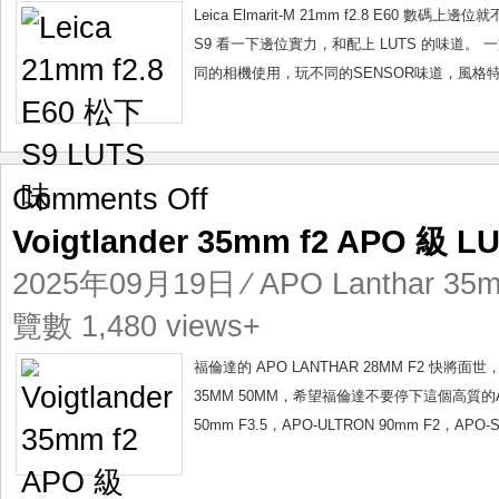
S9
Leica Elmarit-M 21mm f2.8 E60
LUTS
S9 看一下邊位實力，和配上 LUTS 的味
味
同的相機使用，玩不同的SENSOR味道，風格特
on
Comments Off
Voigtlander
Voigtlander 35mm f2 APO 級 
35mm
f2
2025年09月19日
⁄
APO Lanthar 35m
APO
級
覽數 1,480 views+
LUTS
滋
福倫達的 APO LANTHAR 28MM F2 
味
35MM 50MM，希望福倫達不要停下這個高質的AP
50mm F3.5，APO-ULTRON 90mm F2，A