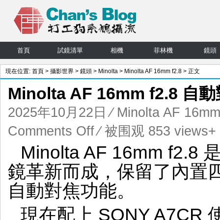
首頁
試鏡清單
相機
菲林機
鏡頭
現在位置:
首頁
>
攝影世界
>
鏡頭
>
Minolta
>
Minolta AF 16mm f2.8
> 正文
Minolta AF 16mm f2.
2025年10月22日
⁄
Minolta AF 16mm
on
Comments Off
⁄ 被围观 853 views+
Minolta
Minolta AF 16mm f2
AF
16mm
鏡革新而成，保留了內置
f2.8
自
自動對焦功能。
動
對
現在配上 SONY A7CR 
焦