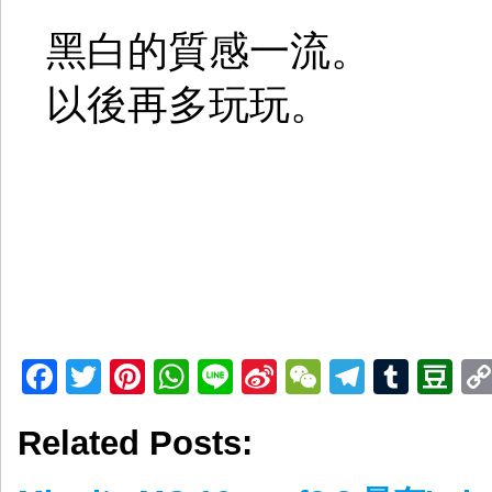
黑白的質感一流。
以後再多玩玩。
Facebook
Twitter
Pinterest
WhatsApp
Line
Sina
WeChat
Telegr
Tumb
D
Weibo
Related Posts: