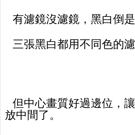
有濾鏡沒濾鏡，黑白倒
三張黑白都用不同色的
但中心畫質好過邊位，
放中間了。