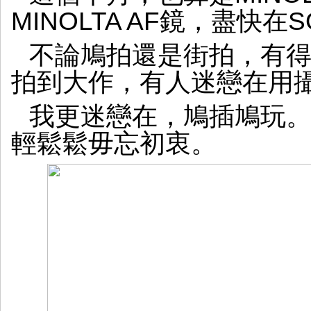
MINOLTA AF鏡，盡快在S
不論鳩拍還是街拍，有
拍到大作，有人迷戀在用
我更迷戀在，鳩插鳩玩
輕鬆鬆毋忘初衷。