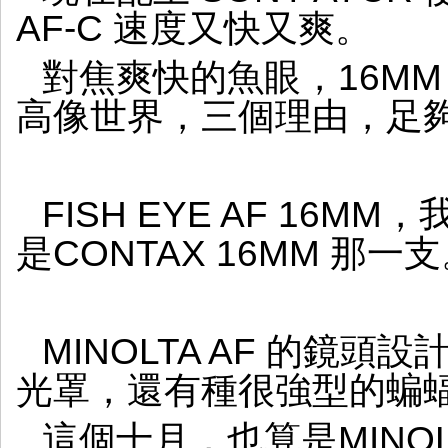
的
AF-C 速度又快又爽。
魚
眼
對焦爽快的魚眼，16M
世
界
高像世界，三個理由，足
FISH EYE AF 16
是CONTAX 16MM 那一
MINOLTA AF 的鏡
光罩，還有種很強型的蝙
這個十月，也算是MINO