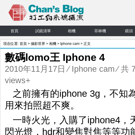
首頁
試鏡清單
相機
菲林機
鏡頭
現在位置:
首頁
>
攝影世界
>
相機
>
Iphone cam
> 正文
數碼lomo王 Iphone 4
2010年11月17日
⁄
Iphone cam
⁄ 共 
views+
之前擁有的iphone 3g，不知
用來拍照超不爽。
一時火光，入購了iphone4
閃光燈，hdr和變焦對焦等等功