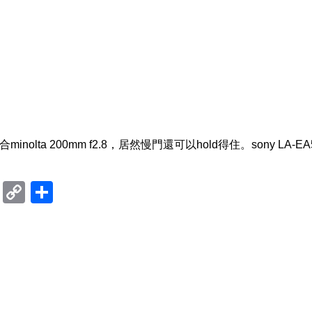
olta 200mm f2.8，居然慢門還可以hold得住。sony LA-EA
ram
mblr
Douban
Copy
Share
Link