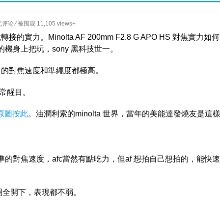
无评论
⁄ 被围观 11,105 views+
轉接的實力。Minolta AF 200mm F2.8 G APO HS 對焦實力如何
2年的機身上把玩，sony 黑科技世一。
2.8 的對焦速度和準繩度都極高。
異常醒目。
原圖按此
。油潤利索的minolta 世界，當年的美能達發燒友是這
的對焦速度，afc當然有點吃力，但af 想拍自己想拍的，能快
.8光圈全開下，表現都不弱。