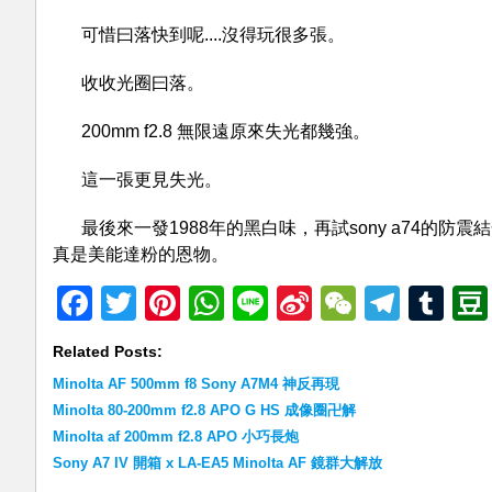
可惜曰落快到呢....沒得玩很多張。
收收光圈曰落。
200mm f2.8 無限遠原來失光都幾強。
這一張更見失光。
最後來一發1988年的黑白味，再試sony a74的防震結合min
真是美能達粉的恩物。
Facebook
Twitter
Pinterest
WhatsApp
Line
Sina
WeChat
Teleg
Tu
Weibo
Related Posts:
Minolta AF 500mm f8 Sony A7M4 神反再現
Minolta 80-200mm f2.8 APO G HS 成像圈卍解
Minolta af 200mm f2.8 APO 小巧長炮
Sony A7 IV 開箱 x LA-EA5 Minolta AF 鏡群大解放