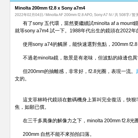
Minolta 200mm f2.8 x Sony a7m4
2022年02月04日
⁄
Minolta AF 200mm f2.8 APO
,
Sony A7 IV
⁄ 共 508字
⁄
暂
有了sony 五代環，當然要繼續試minolta af a mount鏡
就等sony a7m4 試一下。1988年代出生的鏡頭在202
使用sony a74的觸屏，能快速選對焦點，200mm f
不過老minolta鏡，散景是有老味，但波點的綠邊也
但200mm的抽離感，非常好，f2.8光圈，表現一流。
文的。
這支菲林時代鏡頭在數碼機身上算叫完全復活，快狠準
焦，如願已償。
在三千多萬像的解像力之下，minolta 200mm f2
200mm 自然不能不來拍拍曰落。