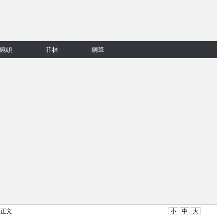
鏡頭
菲林
鋼筆
 正文
小
中
大