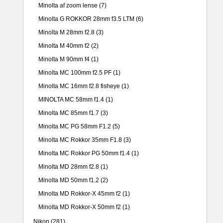
Minolta af zoom lense
(7)
Minolta G ROKKOR 28mm f3.5 LTM
(6)
Minolta M 28mm f2.8
(3)
Minolta M 40mm f2
(2)
Minolta M 90mm f4
(1)
Minolta MC 100mm f2.5 PF
(1)
Minolta MC 16mm f2.8 fisheye
(1)
MINOLTA MC 58mm f1.4
(1)
Minolta MC 85mm f1.7
(3)
Minolta MC PG 58mm F1.2
(5)
Minolta MC Rokkor 35mm F1.8
(3)
Minolta MC Rokkor PG 50mm f1.4
(1)
Minolta MD 28mm f2.8
(1)
Minolta MD 50mm f1.2
(2)
Minolta MD Rokkor-X 45mm f2
(1)
Minolta MD Rokkor-X 50mm f2
(1)
Nikon
(281)