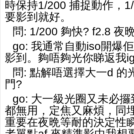
時保持1/200 捕捉動作，
要影到就好。
問: 1/200 夠快? f2.8
go: 我通常自動iso開爆佢
影到。夠唔夠光你睇返我i
問: 點解唔選擇大一d 
門?
go: 大一級光圈又未必
都無用，定焦又麻煩，同
重要在夜晩等耐的決定性瞬
者單點af 來精準影中我想