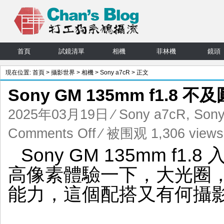
首頁
試鏡清單
相機
菲林機
鏡頭
現在位置:
首頁
>
攝影世界
>
相機
>
Sony a7cR
> 正文
Sony GM 135mm f1.8 
2025年03月19日
⁄
Sony a7cR
,
Sony
on
Comments Off
⁄ 被围观 1,306 views
Sony
Sony GM 135mm f1.8
GM
135mm
高像素體驗一下，大光圈，高
f1.8
不
能力，這個配搭又有何攝影
及
圓
神