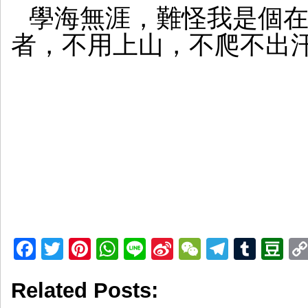
學海無涯，難怪我是個
者，不用上山，不爬不出
Facebook
Twitter
Pinterest
WhatsApp
Line
Sina
WeChat
Telegr
Tumb
D
Weibo
Related Posts: