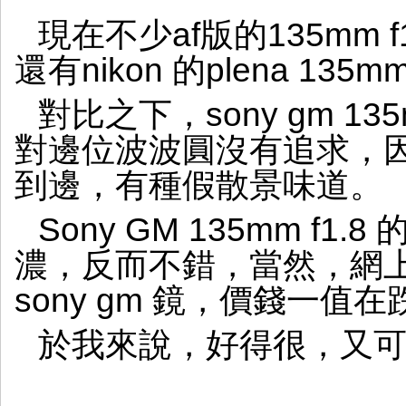
的
現在不少af版的135mm f1
喵
神
還有nikon 的plena 135m
對比之下，sony gm 13
對邊位波波圓沒有追求，因
到邊，有種假散景味道。
Sony GM 135mm f
濃，反而不錯，當然，網
sony gm 鏡，價錢一值在
於我來說，好得很，又