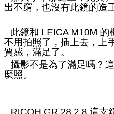
實
出不窮，也沒有此鏡的造
的
GR
味
道
此鏡和 LEICA M10
不用拍照了，插上去，上
質感，滿足了。
攝影不是為了滿足嗎？
麼照。
RICOH GR 28 2.