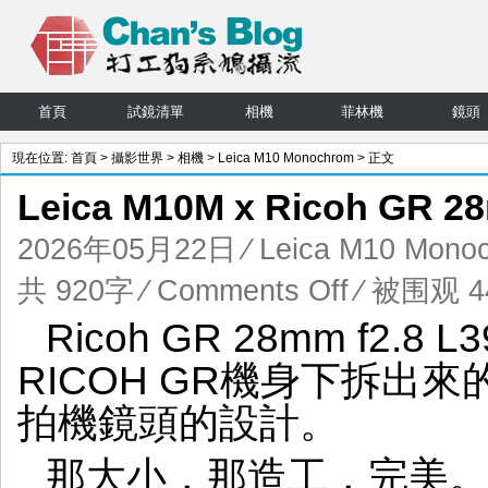
首頁
試鏡清單
相機
菲林機
鏡頭
現在位置:
首頁
>
攝影世界
>
相機
>
Leica M10 Monochrom
> 正文
Leica M10M x Ricoh GR
2026年05月22日
⁄
Leica M10 Mono
on
共 920字
⁄
Comments Off
⁄ 被围观 44
Leica
Ricoh GR 28mm f2.
M10M
x
RICOH GR機身下拆出
Ricoh
GR
拍機鏡頭的設計。
28mm
f2.8
那大小，那造工，完美。
真