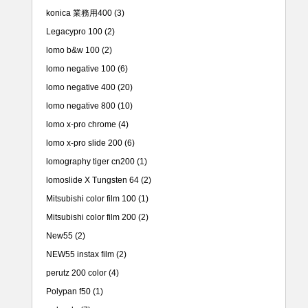
konica 業務用400
(3)
Legacypro 100
(2)
lomo b&w 100
(2)
lomo negative 100
(6)
lomo negative 400
(20)
lomo negative 800
(10)
lomo x-pro chrome
(4)
lomo x-pro slide 200
(6)
lomography tiger cn200
(1)
lomoslide X Tungsten 64
(2)
Mitsubishi color film 100
(1)
Mitsubishi color film 200
(2)
New55
(2)
NEW55 instax film
(2)
perutz 200 color
(4)
Polypan f50
(1)