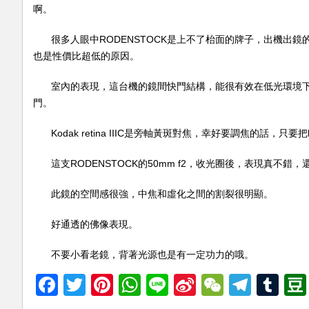
啊。
很多人眼中RODENSTOCK是上不了枱面的牌子，出機出
也是性價比超低的原因。
室內的表現，這台機的鏡間快門結構，能很有效在低光環境
門。
Kodak retina IIIC是旁軸黃斑對焦，幸好要調焦的話，
這支RODENSTOCK的50mm f2，收光圈後，表現真
此鏡的空間感很強，中焦和虛化之間的割裂很明顯。
好通透的佛像表現。
不要小看老鏡，背著光源也是有一定功力的哦。
Facebook
Twitter
Pinterest
WhatsApp
Line
Sina
WeChat
Teleg
Tu
Weibo