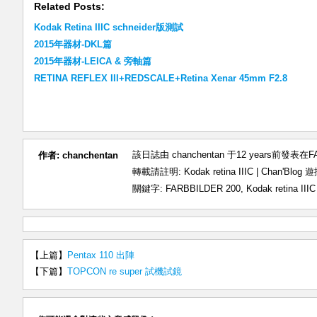
Related Posts:
Kodak Retina IIIC schneider版測試
2015年器材-DKL篇
2015年器材-LEICA & 旁軸篇
RETINA REFLEX III+REDSCALE+Retina Xenar 45mm F2.8
該日誌由 chanchentan 于12 years前發表在
F
作者:
chanchentan
轉載請註明:
Kodak retina IIIC | Chan'B
關鍵字:
FARBBILDER 200
,
Kodak retina IIIC
【上篇】
Pentax 110 出陣
【下篇】
TOPCON re super 試機試鏡