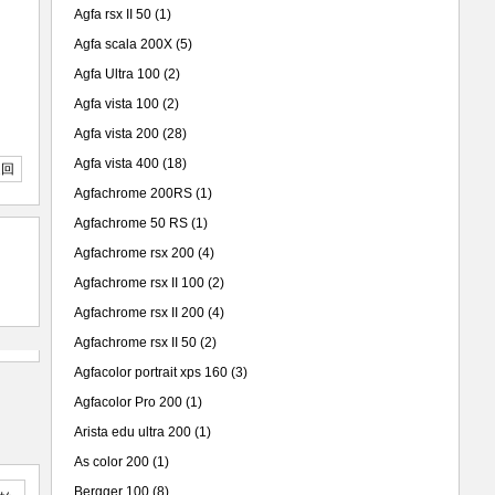
Agfa rsx II 50
(1)
Agfa scala 200X
(5)
Agfa Ultra 100
(2)
Agfa vista 100
(2)
Agfa vista 200
(28)
Agfa vista 400
(18)
返回
Agfachrome 200RS
(1)
Agfachrome 50 RS
(1)
Agfachrome rsx 200
(4)
Agfachrome rsx II 100
(2)
Agfachrome rsx II 200
(4)
Agfachrome rsx II 50
(2)
Agfacolor portrait xps 160
(3)
Agfacolor Pro 200
(1)
Arista edu ultra 200
(1)
As color 200
(1)
Bergger 100
(8)