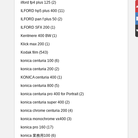
ilford fp4 plus 125
(2)
ILFORD hp5 plus 400
(11)
ILFORD pan f plus 50
(2)
ILFORD SFX 200
(1)
Kentmere 400 BW
(1)
Klick max 200
(1)
Kodak film
(543)
konica centuria 100
(6)
konica centuria 200
(2)
KONICA centuria 400
(1)
konica centuria 800
(5)
konica centuria pro 400 for Portrait
(2)
konica centuria super 400
(2)
konica chrome centuria 200
(4)
konica monochrome vx400
(3)
konica pro 160
(17)
konica 業務用100
(6)