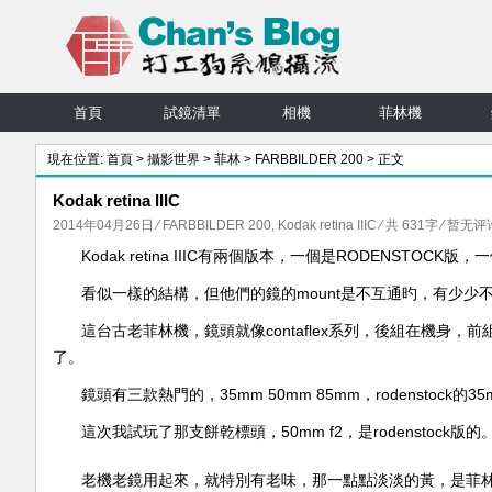
首頁
試鏡清單
相機
菲林機
現在位置:
首頁
>
攝影世界
>
菲林
>
FARBBILDER 200
> 正文
Kodak retina IIIC
2014年04月26日
⁄
FARBBILDER 200
,
Kodak retina IIIC
⁄ 共 631字
⁄
暂无评
Kodak retina IIIC有兩個版本，一個是RODENSTOCK版
看似一樣的結構，但他們的鏡的mount是不互通旳，有少
這台古老菲林機，鏡頭就像contaflex系列，後組在機
了。
鏡頭有三款熱門的，35mm 50mm 85mm，rodenstock的
這次我試玩了那支餅乾標頭，50mm f2，是rodenstock版的
老機老鏡用起來，就特別有老味，那一點點淡淡的黃，是菲