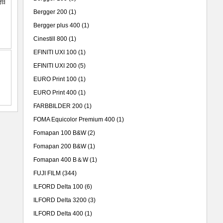
Bergger 200
(1)
Bergger plus 400
(1)
Cinestill 800
(1)
EFINITI UXI 100
(1)
EFINITI UXI 200
(5)
EURO Print 100
(1)
EURO Print 400
(1)
FARBBILDER 200
(1)
FOMA Equicolor Premium 400
(1)
Fomapan 100 B&W
(2)
Fomapan 200 B&W
(1)
Fomapan 400 B＆W
(1)
FUJI FILM
(344)
ILFORD Delta 100
(6)
ILFORD Delta 3200
(3)
ILFORD Delta 400
(1)