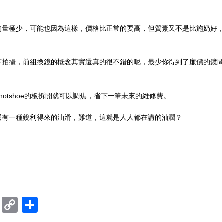
鏡的量極少，可能也因為這樣，價格比正常的要高，但質素又不是比施奶好
下拍攝，前組換鏡的概念其實還真的很不錯的呢，最少你得到了廉價的鏡
只要把hotshoe的板拆開就可以調焦，省下一筆未來的維修費。
不錯，還有一種銳利得來的油滑，難道，這就是人人都在講的油潤？
ram
mblr
Douban
Copy
Share
Link