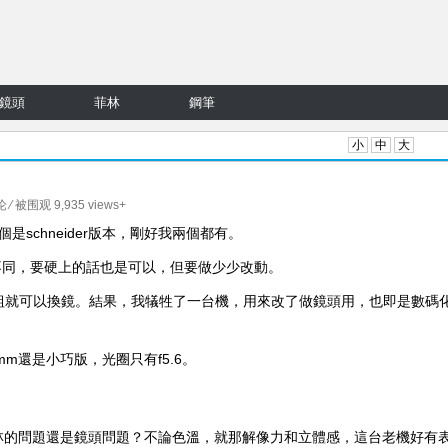
鏡頭
菲林
鋼筆
小
中
大
论
⁄ 被围观 9,935 views+
，一個是schneider版本，剛好我兩個都有。
少不同，要硬上的話也是可以，但要做少少改動。
身，前組就可以換鏡。結果，我犠牲了一台機，用來改了做鏡頭用，也即是數碼
35mm還是小巧版，光圈只有f5.6。
。
林的問題還是鏡頭問題？不論色溫，就那解像力和立體感，這台老機好有