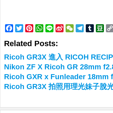
Facebook
Twitter
Pinterest
WhatsApp
Line
Sina
WeChat
Telegr
Tumb
D
Weibo
Related Posts:
Ricoh GR3X 進入 RICOH RECI
Nikon ZF X Ricoh GR 28mm 
Ricoh GXR x Funleader 18mm 
Ricoh GR3X 拍照用理光妹子脫