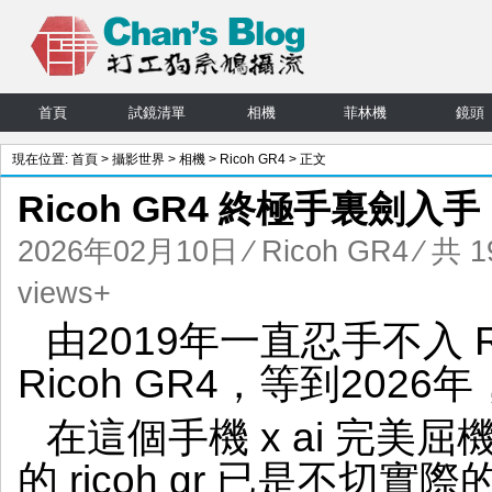
首頁
試鏡清單
相機
菲林機
鏡頭
現在位置:
首頁
>
攝影世界
>
相機
>
Ricoh GR4
> 正文
Ricoh GR4 終極手裏劍入手
2026年02月10日
⁄
Ricoh GR4
⁄ 共 
views+
由2019年一直忍手不入 R
Ricoh GR4，等到202
在這個手機 x ai 完
的 ricoh gr 已是不切實