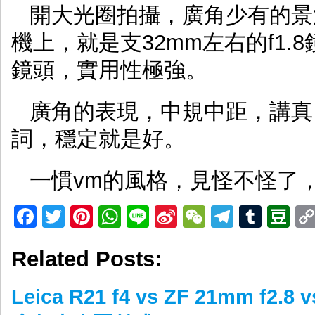
開大光圈拍攝，廣角少有的景深感
機上，就是支32mm左右的f1.8鏡
鏡頭，實用性極強。
廣角的表現，中規中距，講真
詞，穩定就是好。
一慣vm的風格，見怪不怪了
Facebook
Twitter
Pinterest
WhatsApp
Line
Sina
WeChat
Telegr
Tumb
D
Weibo
Related Posts:
Leica R21 f4 vs ZF 21mm f2.