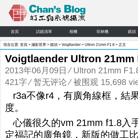
首頁
試鏡清單
相機
菲林機
鏡頭
現在位置:
首頁
>
攝影世界
>
鏡頭
>
Voigtlander
>
Ultron 21mm F1.8
> 正文
Voigtlaender Ultron 21
2013年06月09日
⁄
Ultron 21mm F1.
421字
⁄
暂无评论
⁄ 被围观 15,698 vi
r3a不像r4，有廣角線框，
度。
心儀很久的vm 21mm f1.8
定福記的廣角鏡，新版的做工