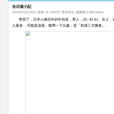
生日後小記
2010年10月19日
⁄
隨筆
⁄ 共 3432字
⁄
暂无评论
⁄ 被围观 4,188 views+
學習了，日本人稱厄年的年份是，男人，25, 42 61，女人
人最多....可能是這樣。隨帶一下出處，是「和漢三才圖會」。