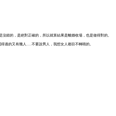
.愛是沒錯的，是絶對正確的，所以就算結果是離婚收場，也是做得對的。
過的又有幾人.....不要說男人，我想女人都目不轉睛的。