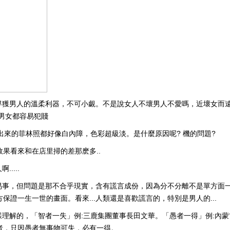
俘獲男人的溫柔利器，不可小覷。不是說女人不壞男人不愛嗎，近壞女而
男女都容易犯賤
掃瞄出來的菲林照都好像白內障，色彩超級淡。是什麼原因呢? 機的問題?
效果看來和在店里掃的差那麽多..
....
易事，但問題是那不合乎現實，含有謊言成份，因為分不分離不是單方面
證一生一世的畫面。看來...人類還是喜歡謊言的，特別是男人的...
理解的，「智者一失」例:三鹿集團董事長田文華。「愚者一得」例:內蒙
者，只因愚者無事物可失，必有一得。