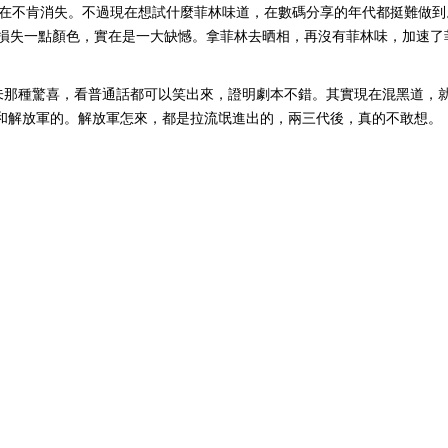
，實在不肯消失。不過現在想試什麼菲林味道，在數碼分享的年代都挺難做到
碼會損失一點顏色，實在是一大缺憾。拿菲林去晒相，再沒有菲林味，加速了
未那種驚喜，看普通話都可以笑出來，證明劇本不錯。其實現在混黑道，
公安和解放軍的。解放軍怎來，都是拉流氓進出的，兩三代後，真的不敢想。