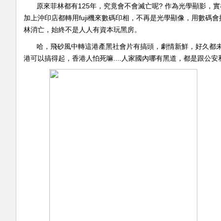
原來菲林都有125年，究竟會不會滅亡呢? 作為光學顯影
加上沖印店都轉用fuji機來數碼印相，不再是光學顯像，用數
林消亡，始終不是人人有資本玩黑房。
哈，飛砂風中轉這港產黑社會片有搞頭，劇情新鮮，好久都
港可以搞得起，香港人怕死嘛....人家國內哪有黑道，都是跟