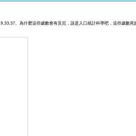
，19,33,37。為什麼這些歲數會有災厄，該是人口統計科學吧，這些歲數死