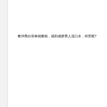
教沖黑白菲林就教啦，搞到成群男人流口水，何苦呢?