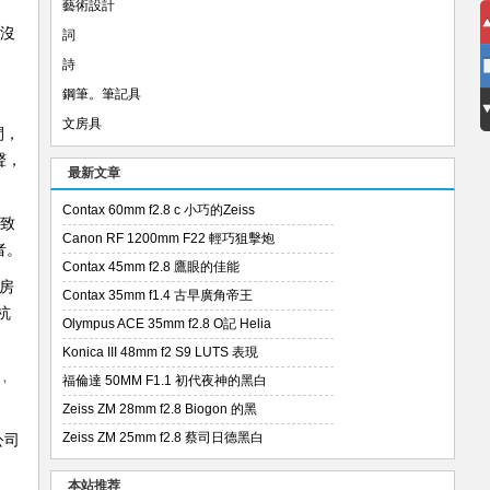
藝術設計
，沒
詞
詩
鋼筆。筆記具
文房具
間，
聲，
最新文章
Contax 60mm f2.8 c 小巧的Zeiss
導致
Canon RF 1200mm F22 輕巧狙擊炮
者。
Contax 45mm f2.8 鷹眼的佳能
房
Contax 35mm f1.4 古早廣角帝王
杭
Olympus ACE 35mm f2.8 O記 Helia
Konica III 48mm f2 S9 LUTS 表現
﹐
福倫達 50MM F1.1 初代夜神的黑白
Zeiss ZM 28mm f2.8 Biogon 的黑
Zeiss ZM 25mm f2.8 蔡司日德黑白
公司
本站推荐