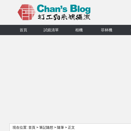
首頁
試鏡清單
相機
菲林機
現在位置:
首頁
>
筆記隨想
>
隨筆
> 正文