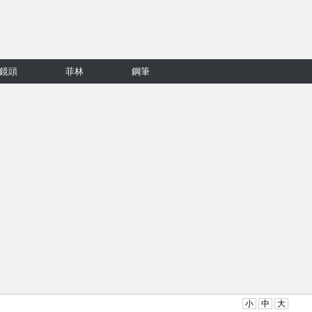
鏡頭
菲林
鋼筆
小
中
大