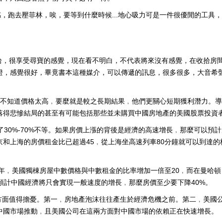
感，跑去壓菲林，唉，要等到什麼時候...地心吸力可是一件很優閒的工具
拾，很享受尋寶的感覺，現在看不明白，不代表將來沒有感覺，在收拾房
證，感覺很好，畢竟書本這種媒介，可以傳遞的訊息，很多很多，大音希
者不知道價格太高﹐要麼就是較之長期結果﹐他們更關心短期獲利潛力。
落得悲慘結局的甚至有可能包括那些並未購買中國房地產的美國股票投資
了30%-70%不等。如果房價上漲的背後是經濟的高速增長﹐那麼可以預計
和上海的房價租金比已超過45﹐從上海坐高速列車80分鐘就可以到達的
005年﹐美國獨棟房屋中數價格與中數租金的比率增加一倍至20﹐而在曼哈頓
預計中國經濟將只會實現一般速度的增長﹐那麼房價至少要下降40%。
方面值得擔憂。第一﹐房地產泡沫往往產生於經濟危機之前。第二﹐美國
中國市場推動﹐且美國公司在這兩方面對中國市場的依賴正在快速增長。