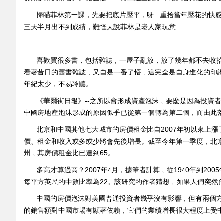
掃瞄菲林第一課，先要把底片壓平，呀...重拾當年壓花的快
三天半月出不到成績，難怪人說菲林是老人家玩意.....
喜歡買很多書，包括雜誌，一屋子亂放，放了幾年都不去收
看著昔日的舊書雜誌，又自是一番了悟，這完全是自身進化的印
年紀太少，不易聆聽。
《華爾街日報》--之所以會形成資產泡沫﹐要麼是因為投資
中國房地產泡沫形成的原因似乎已從第一個轉為第二個﹐而由此
北京和中國其他七大城市的房價租金比自2007年初以來上漲
價、租金和收入或多或少將會先後增長。截至今年第一季度﹐北京
州﹐其房價租金比已達到65。
多高才算過高？2007年4月﹐據筆者計算﹐從1940年到2
每平方英尺的中數比率為22。該研究的作者猜想﹐如果人們突然
中國的房價泡沫對美國普通投資者幾乎沒有影響﹐但有兩個
的銷售額對中國市場有顯著依賴﹐它們的業績增長很大程度上受