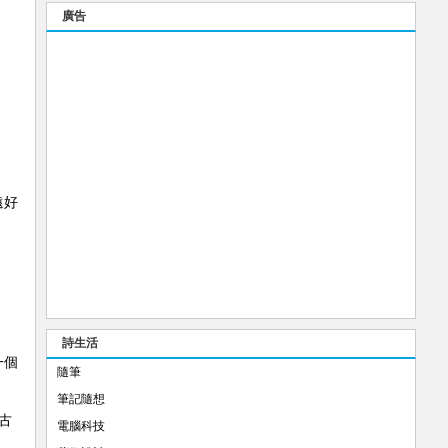
廣告
遠好
詩生活
一個
隨筆
筆記隨想
古
電腦科技