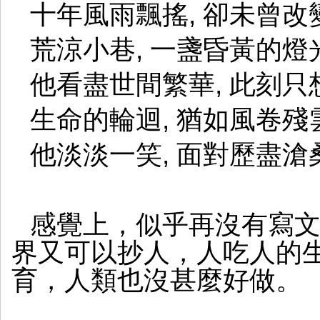
十年風雨飄搖, 卻未曾
荒涼小巷, 一盞昏黃的
他看盡世間繁華, 此刻
生命的輪迴, 猶如風卷殘
他淡淡一笑, 面對歷盡
感覺上，似乎再沒有寫
界又可以抄人，人吃人的
育，人類也沒甚麼好做。