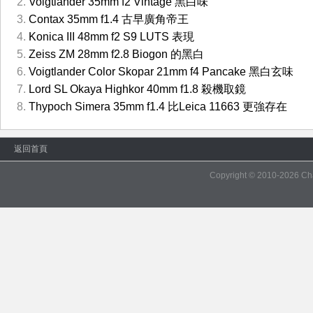
Voigtlander 35mm f2 Vintage 黑白味
Contax 35mm f1.4 古早廣角帝王
Konica III 48mm f2 S9 LUTS 表現
Zeiss ZM 28mm f2.8 Biogon 的黑白
Voigtlander Color Skopar 21mm f4 Pancake 黑白玄味
Lord SL Okaya Highkor 40mm f1.8 殺機取鏡
Thypoch Simera 35mm f1.4 比Leica 11663 更強存在
返回首頁
Copyright © 2010-2026
Ch