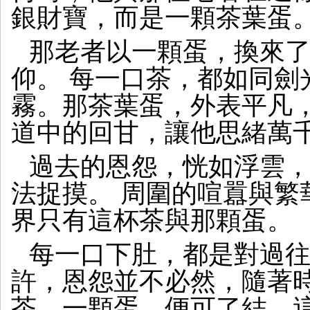
銀財寶，而是一顆茶葉蛋
那老者以一顆蛋，換來
仰。 每一口茶，都如同劍
霧。那茶葉蛋，外表平凡
道中的回甘，讓他思緒萬
過去的恩怨，恍如浮雲
法捉摸。 周圍的喧囂與繁
界只有這杯茶與那顆蛋。
每一口下肚，都是對過
許，恩怨並不必然，隨著
茶，一顆蛋，便可了結。