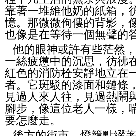
靠著一堆維他奶的紙箱，
憶。那微微佝僂的背影，
也像是在等待一個無聲的
他的眼神或許有些茫然
一絲疲憊中的沉思，彷彿
紅色的消防栓安靜地立在
者。它斑駁的漆面和鏈條
見過人來人往，見過熱鬧
腳步，像這位老人一樣，
要怎麼走。
後方的街市，燈籠點綴