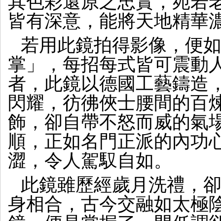
其色彩還原之忠實，宛若
皆有深意，能將天地精華
若用此鏡拍得影像，便
掌」，每招每式皆可震動人
者，此鏡以德國工藝鑄造
閃耀，彷彿俠士腰間的百
飾，卻自帶不怒而威的氣
順，正如名門正派的內功
澀，令人駕馭自如。
此鏡雖歷經歲月洗禮，
身相合，古今交融如太極