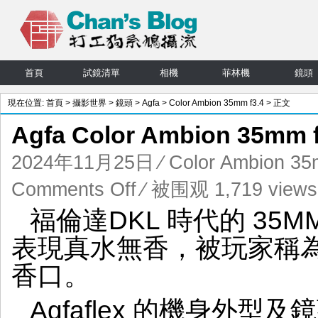
首頁
試鏡清單
相機
菲林機
鏡頭
現在位置:
首頁
>
攝影世界
>
鏡頭
>
Agfa
>
Color Ambion 35mm f3.4
> 正文
Agfa Color Ambion 35m
2024年11月25日
⁄
Color Ambion 35
on
Comments Off
⁄ 被围观 1,719 views
Agfa
福倫達DKL 時代的 35M
Color
Ambion
表現真水無香，被玩家稱
35mm
f3.4
香口。
愛
克
Agfaflex 的機身外型
發