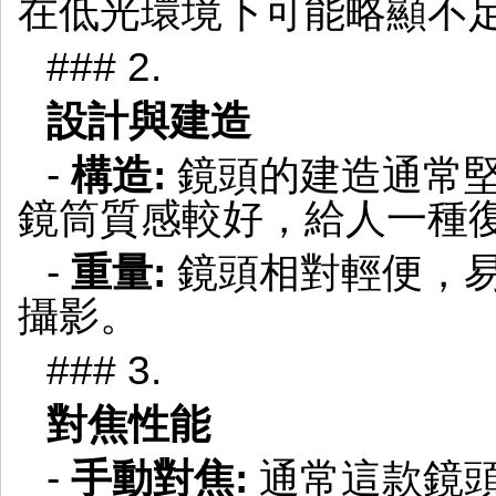
在低光環境下可能略顯不
### 2.
設計與建造
-
構造:
鏡頭的建造通常
鏡筒質感較好，給人一種
-
重量:
鏡頭相對輕便，
攝影。
### 3.
對焦性能
-
手動對焦:
通常這款鏡