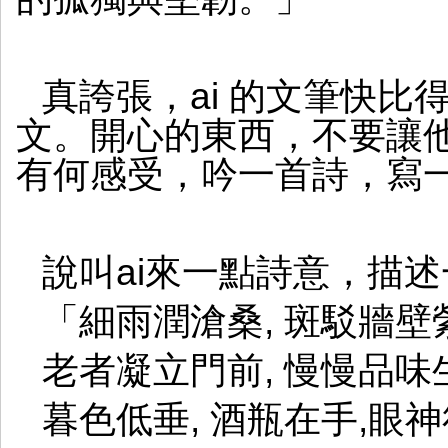
真誇張，ai 的文筆快
文。開心的東西，不要讓他
有何感受，吟一首詩，寫
說叫ai來一點詩意，描
「細雨潤滄桑, 斑駁牆
老者凝立門前, 慢慢品
暮色低垂, 酒瓶在手,眼