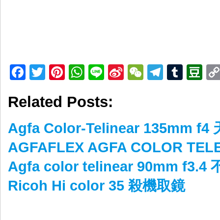
Facebook
Twitter
Pinterest
WhatsApp
Line
Sina
WeChat
Telegr
Tumb
D
Weibo
Related Posts:
Agfa Color-Telinear 135mm 
AGFAFLEX AGFA COLOR TEL
Agfa color telinear 90mm 
Ricoh Hi color 35 殺機取鏡