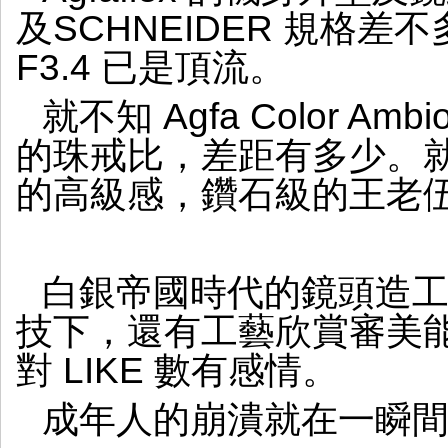
的
及SCHNEIDER 規格差
鑽
戒
F3.4 已是頂流。
就不知 Agfa Color Amb
的珠戒比，差距有多少。就
的高級感，鑽石級的王老
白銀帝國時代的鏡頭造
技下，還有工藝欣賞審美
對 LIKE 數有感情。
成年人的崩潰就在一瞬