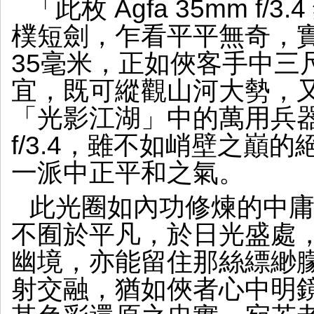
「此枚 Agfa 35mm f
樸短劍，乍看平平無奇，
35毫米，正如俠客手中三
宜，既可縱觀山河大勢，
「光影江湖」中的萬用兵器
f/3.4，雖不如峭壁之巔
一派中正平和之氣。
此光圈如內功修煉的中
不囿於平凡，於日光盛處
幽境，亦能留住那絲縹緲朦
射交融，猶如俠者心中明