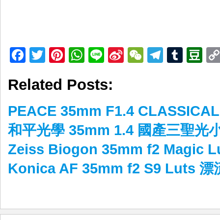
Facebook
Twitter
Pinterest
WhatsApp
Line
Sina
WeChat
Telegr
Tumb
D
Weibo
Related Posts:
PEACE 35mm F1.4 CLASSICA
和平光學 35mm 1.4 國產三聖光
Zeiss Biogon 35mm f2 Magic
Konica AF 35mm f2 S9 Luts 漂