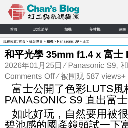
首頁
試鏡清單
相機
菲林機
鏡頭
現在位置:
首頁
>
攝影世界
>
相機
>
Panasonic S9
> 正文
和平光學 35mm f1.4 x 富士
2026年01月25日
⁄
Panasonic S9
,
和
on
Comments Off
⁄ 被围观 587 views+
和
富士公開了色彩LUTS
平
光
PANASONIC S9 直出富
學
35mm
如此好玩，自然要用被
f1.4
x
碧池感的國產鏡頭試一下
富