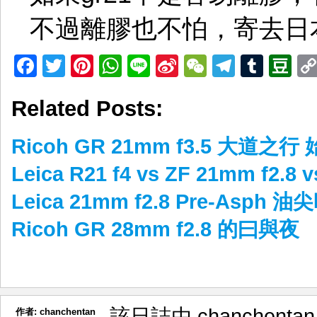
不過離膠也不怕，寄去日
Facebook
Twitter
Pinterest
WhatsApp
Line
Sina
WeChat
Telegr
Tumb
D
Weibo
Related Posts:
Ricoh GR 21mm f3.5 大道之
Leica R21 f4 vs ZF 21mm f2.
Leica 21mm f2.8 Pre-Asph
Ricoh GR 28mm f2.8 的曰與夜
該日誌由 chanchenta
作者:
chanchentan