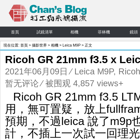
首頁
試鏡清單
相機
菲林機
鏡頭
現在位置:
首頁
>
攝影世界
>
相機
>
Leica M9P
> 正文
Ricoh GR 21mm f3.5 x L
2021年06月09日
⁄
Leica M9P
,
Rico
暂无评论
⁄ 被围观 4,857 views+
Ricoh GR 21mm f3.5
用，無可置疑，放上fullfra
預期，不過leica 說了m
計，不插上一次試一回理光