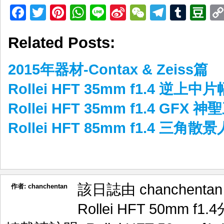
Facebook
Twitter
Pinterest
WhatsApp
Line
Sina
WeChat
Telegr
Tumb
D
Weibo
Related Posts:
2015年器材-Contax & Zeiss篇
Rollei HFT 35mm f1.4 逆上
Rollei HFT 35mm f1.4 GFX
Rollei HFT 85mm f1.4 三角
該日誌由 chanchenta
作者:
chanchentan
Rollei HFT 50mm f1.4