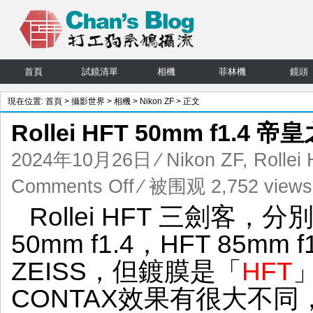
首頁
試鏡清單
相機
菲林機
鏡頭
現在位置:
首頁
>
攝影世界
>
相機
>
Nikon ZF
> 正文
Rollei HFT 50mm f1.4 帝
2024年10月26日
⁄
Nikon ZF
,
Rollei
on
Comments Off
⁄ 被围观 2,752 views
Rollei
Rollei HFT 三劍客，分別
HFT
50mm
50mm f1.4，HFT 85m
f1.4
帝
ZEISS，但鍍膜是「
HFT
皇
之
CONTAX效果有很大不
劍