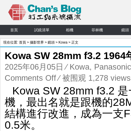
首頁
試鏡清單
相機
菲林機
鏡頭
現在位置:
首頁
>
攝影世界
>
鏡頭
>
Kowa
> 正文
Kowa SW 28mm f3.2 1
2025年06月05日
⁄
Kowa
,
Panasonic
on
Comments Off
⁄ 被围观 1,278 views
Kowa
Kowa SW 28mm f3
SW
28mm
機，最出名就是跟機的28M
f3.2
1964
結構進行改進，成為一支F3
年
的
0.5米。
神