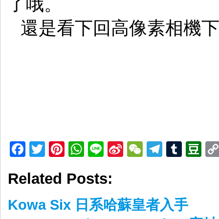
了哦。
還是看下回高像素相機
Facebook
Twitter
Pinterest
WhatsApp
Line
Sina
WeChat
Telegr
Tumb
D
Weibo
Related Posts:
Kowa Six 日系哈蘇皇者入手