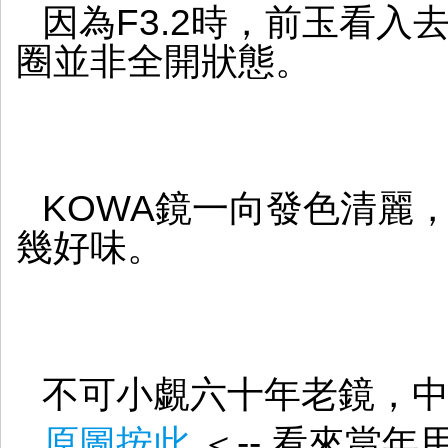
因為F3.2時，前玉看
圈並非全開狀態。
KOWA鏡一向發色清麗，配松
幾好味。
不可小覷六十年老鏡，
原圖按此
＜-- 看來當年