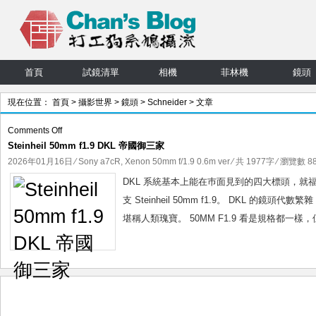
首頁
試鏡清單
相機
菲林機
鏡頭
現在位置：
首頁
>
攝影世界
>
鏡頭
>
Schneider
> 文章
on
Comments Off
Steinheil 50mm f1.9 DKL 帝國御三家
Steinheil
50mm
2026年01月16日
⁄
Sony a7cR
,
Xenon 50mm f/1.9 0.6m ver
⁄ 共 1977字 ⁄ 瀏覽數 88
f1.9
DKL 系統基本上能在巿面見到的四大標頭，就福倫達的 50M
DKL
支 Steinheil 50mm f1.9。 DKL
帝
堪稱人類瑰寶。 50MM F1.9 看是規格都一樣
國
御
三
家