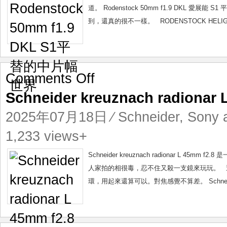
的
道。 Rodenstock 50mm f1.9 DKL 愛展
中
到，還真的很不一樣。 RODENSTOCK HELIGO
片
幅
世
界
on
Comments Off
Schneider
Schneider kreuznach radiona
kreuznach
radionar
2025年07月18日
⁄
Schneider
,
Sony 
L
45mm
1,233 views+
f2.8
殺
Schneider kreuznach radionar L 4
機
人家拍的相很毒，忍不住又殺一支鏡來玩玩。 
取
環，用起來還算可以。對焦感覺不算差。 Schneider kr
鏡