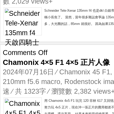
數 2,029 views+
天
啟
Schneider Tele-Xenar 135mm f4 也
四
稱小長焦了。 當然，當年很多雜誌會爭論 135m
騎
多，大光圈的話，85mm 就很好。 因為如果13
士
on
Comments Off
Chamonix
Chamonix 4×5 F1 4×5 正片人像
4×5
F1
2024年07月16日
⁄
Chamonix 45 F1
4×5
正
210mm f5.6 macro
,
Rodenstock im
片
速
⁄ 共 1323字 ⁄ 瀏覽數 2,382 views
人
像
用 Chamonix 4x5 F1 玩完 120 菲林
努力玩 4x5 正片，現在沖一張正片的費用都差
在雪櫃，還沒享用。 結果本來想用45燒風景，又