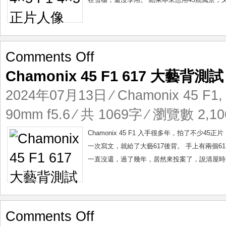
on
Comments Off
Chamonix
Chamonix 45 F1 617 大藝背測試
45
F1
2024年07月13日
⁄
Chamonix 45 F1
617
大
90mm f5.6
⁄ 共 1069字 ⁄ 瀏覽數 2,10
藝
背
Chamonix 45 F1 入手很多年，拍了不少4
測
一次寫文，就給了大藝617後背。 手上有兩個6
試
一直沒還，過了幾年，居然來投案了，說清屋時清到，大
on
Comments Off
Schneider