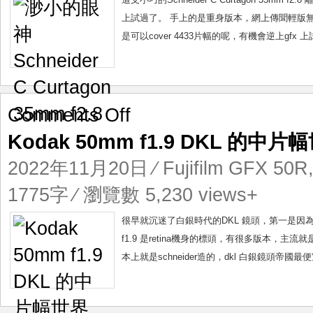
Curtagon
上試過了。 手上的是重身版本，網上傳聞輕版
35mm
是可以cover 4433片幅的呢，有機會逆上gfx 上試一下。
f2.8
on
Comments Off
Kodak
Kodak 50mm f1.9 DKL 的中片
50mm
f1.9
2022年11月20日
⁄
Fujifilm GFX 50R
DKL
的
1775字 ⁄ 瀏覽數 5,230 views+
中
片
很早就沉迷了白銀時代的DKL 鏡頭，第一是因為
幅
f1.9 是retina機身的標頭，有很多版本，主流就是0.6米近
世
本上就是schneider造的，dkl 白銀鏡頭帝國最便宜就是s
界