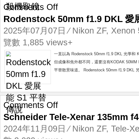
on
Comments Off
Rodenstock
Rodenstock 50mm f1.9 DKL
50mm
f1.9
2025年07月07日
⁄
Nikon ZF
,
Xenon 
DKL
愛
覽數 1,885 views+
展
能
一直以為 Rodenstock 50mm f1.9 DKL
S1
但成像和焦外都不同，還要沒有KODAK 50MM F
平
平替散景味道。 Rodenstock 50mm f1.9 
替
傳
說
on
Comments Off
Schneider
Schneider Tele-Xenar 135m
Tele-
Xenar
2024年11月09日
⁄
Nikon ZF
,
Tele-X
135mm
f4