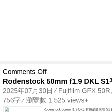
on
Comments Off
Rodenstock
Rodenstock 50mm f1.9 DK
50mm
f1.9
2025年07月30日
⁄
Fujifilm GFX 50R
DKL
S1
756字 ⁄ 瀏覽數 1,525 views+
平
替
Rodenstock 50mm f1.9 DKL 有傳是愛