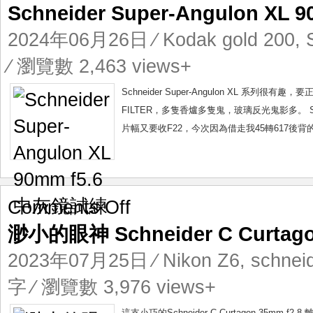
Schneider Super-Angulon X
Super-
Angulon
2024年06月26日
⁄
Kodak gold 200
,
XL
90mm
⁄ 瀏覽數 2,463 views+
f5.6
中
Schneider Super-Angulon XL 系
灰
FILTER，多隻香爐多隻鬼，玻璃反光鬼影多。 Schnei
鏡
片幅又要收F22，今次因為借走我45轉617後
試
練
on
Comments Off
渺
渺小的眼神 Schneider C Curtago
小
的
2023年07月25日
⁄
Nikon Z6
,
schnei
眼
神
字 ⁄ 瀏覽數 3,976 views+
Schneider
C
這支小巧的Schneider C Curtagon 3