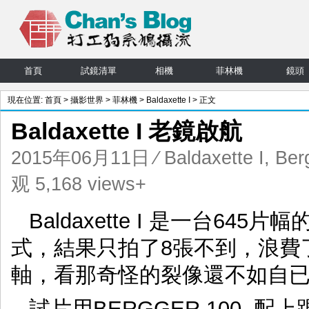
首頁
試鏡清單
相機
菲林機
鏡頭
現在位置:
首頁
>
攝影世界
>
菲林機
>
Baldaxette I
> 正文
Baldaxette I 老鏡啟航
2015年06月11日
⁄
Baldaxette I
,
Ber
观 5,168 views+
Baldaxette I 是一台6
式，結果只拍了8張不到，浪費
軸，看那奇怪的裂像還不如自
試片用BERGGER 100, 配上