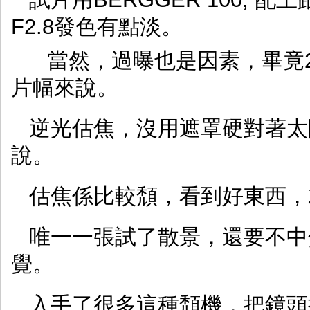
F2.8發色有點淡。
當然，過曝也是因素，畢竟2
片幅來說。
逆光估焦，沒用遮罩硬對著太
說。
估焦係比較頹，看到好東西，
唯一一張試了散景，還要不中焦
覺。
入手了很多這種頹機，把鏡頭