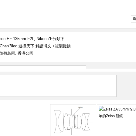
non EF 135mm F2L
,
Nikon ZF
分類下
| Chan'Blog 遊攝天下 解讀博文
+複製鏈接
德觀鳥園
,
香港公園