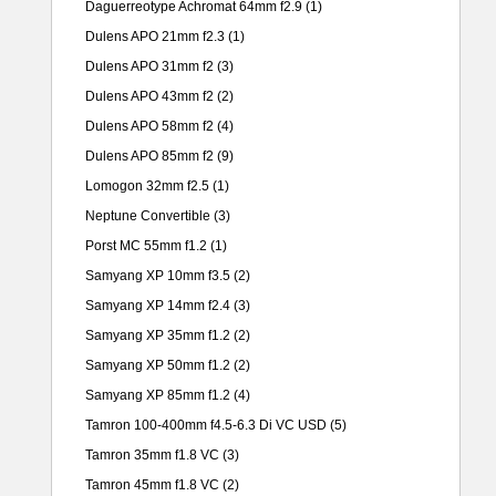
Daguerreotype Achromat 64mm f2.9
(1)
Dulens APO 21mm f2.3
(1)
Dulens APO 31mm f2
(3)
Dulens APO 43mm f2
(2)
Dulens APO 58mm f2
(4)
Dulens APO 85mm f2
(9)
Lomogon 32mm f2.5
(1)
Neptune Convertible
(3)
Porst MC 55mm f1.2
(1)
Samyang XP 10mm f3.5
(2)
Samyang XP 14mm f2.4
(3)
Samyang XP 35mm f1.2
(2)
Samyang XP 50mm f1.2
(2)
Samyang XP 85mm f1.2
(4)
Tamron 100-400mm f4.5-6.3 Di VC USD
(5)
Tamron 35mm f1.8 VC
(3)
Tamron 45mm f1.8 VC
(2)