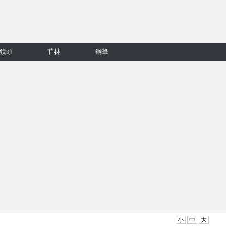
鏡頭
菲林
鋼筆
小
中
大