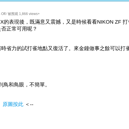
on
Off
⁄ 被围观 1,866 views+
Canon
演唱會加2X的表現後，既滿意又震撼，又是時候看看NIKON ZF 
EF
焦是否正常可用呢？
135mm
f2
打
省時省力的試打雀地點又復活了。來金鐘做事之餘可以打
雀
實
驗
認到鳥和鳥眼，不簡單。
。
原圖按此
＜--