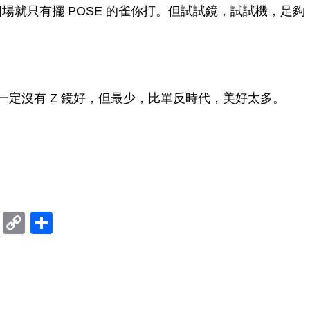
這個場就只有擺 POSE 的雀你打。但試試鏡，試試機，足夠
，反應一定沒有 Z 鏡好，但最少，比單反時代，美好太多。
ram
mblr
Douban
Copy
Share
Link