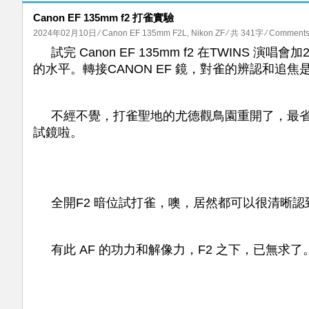
Canon EF 135mm f2 打雀實驗
2024年02月10日
⁄
Canon EF 135mm F2L
,
Nikon ZF
⁄ 共 341字
⁄
Comments 
試完 Canon EF 135mm f2 在TWINS 
的水平。轉接CANON EF 鏡，對雀的辨認和追
不經不覺，打雀聖地的尤德觀鳥園重開了，最
試鏡啦。
全開F2 暗位試打雀，噢，居然都可以很清晰
有此 AF 的功力和解像力，F2 之下，已無求了