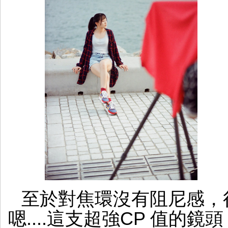
至於對焦環沒有阻尼感，
嗯....這支超強CP 值的