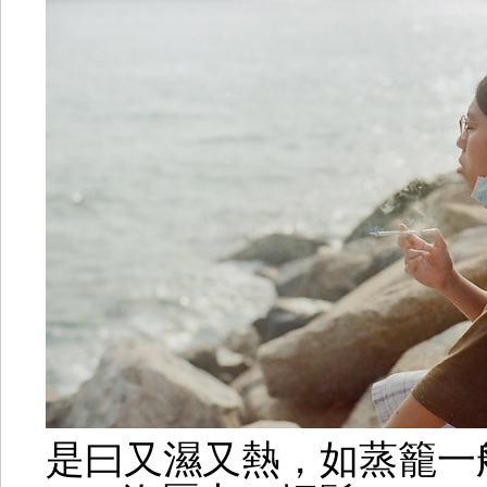
是曰又濕又熱，如蒸籠一