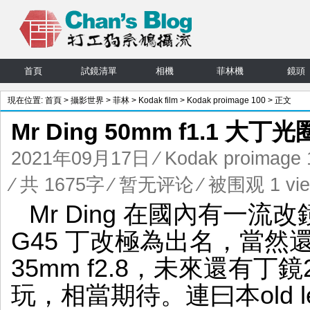
首頁
試鏡清單
相機
菲林機
鏡頭
現在位置:
首頁
>
攝影世界
>
菲林
>
Kodak film
>
Kodak proimage 100
> 正文
Mr Ding 50mm f1.1 
2021年09月17日
⁄
Kodak proimage 
⁄ 共 1675字
⁄
暂无评论
⁄ 被围观 1 vi
Mr Ding 在國內有一流
G45 丁改極為出名，當然還有co
35mm f2.8，未來還有丁鏡2
玩，相當期待。連曰本old 