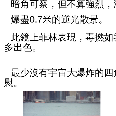
暗角可察，但不算強烈，
爆盡0.7米的逆光散景。
此鏡上菲林表現，毒撚如
多出色。
最少沒有宇宙大爆炸的四
慰。