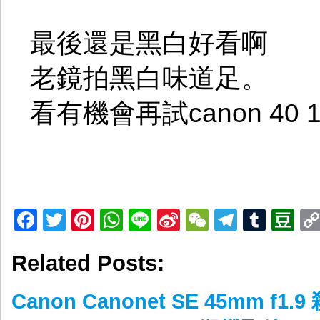
最後還是黑白好看啊
老鏡拍黑白味道足。
看有機會再試canon 40 1
Facebook
Twitter
Pinterest
WhatsApp
Line
Sina
WeChat
Telegr
Tumb
D
Weibo
Related Posts:
Canon Canonet SE 45mm f1