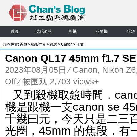
首頁
試鏡清單
相機
菲林機
鏡頭
現在位置:
首頁
>
攝影世界
>
鏡頭
>
Canon
> 正文
Canon QL17 45mm f1.7 
2023年08月05日
⁄
Canon
,
Nikon Z6
on
Off
⁄ 被围观 2,703 views+
Canon
又到殺機取鏡時間，canon c
QL17
45mm
機是跟機一支canon se 4
f1.7
SE
千幾曰元，今天只是二三百
殺
機
光圈，45mm 的焦段，
取