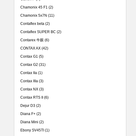
Chamonix 45 F1
(2)
Chamonix 5x7N
(11)
Contaflex beta
(2)
Contaflex SUPER BC
(2)
Contarex 牛眼
(6)
CONTAX AX
(42)
Contax G1
(5)
Contax G2
(31)
Contax IIa
(1)
Contax IIIa
(3)
Contax NX
(3)
Contax RTS II
(6)
Dejur D3
(2)
Diana F+
(2)
Diana Mini
(2)
Ebony SV45TI
(1)