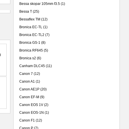
Bessa skopar 105mm f3.5
(1)
Bessa T
(25)
Bessaflex TM
(12)
Bronica EC-TL
(1)
Bronica EC-TL2
(7)
Bronica GS-1
(8)
Bronica RF645
(5)
Bronica s2
(6)
Canham DLC45
(11)
Canon 7
(12)
Canon A1
(1)
Canon AE1P
(20)
Canon EF-M
(9)
Canon EOS 1V
(2)
Canon EOS-1N
(1)
Canon F1
(12)
Canon P
(7)