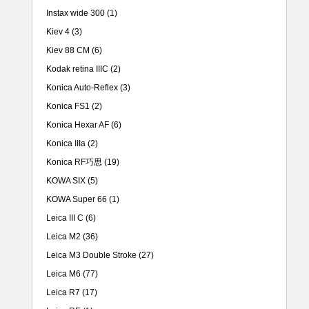
Instax wide 300
(1)
Kiev 4
(3)
Kiev 88 CM
(6)
Kodak retina IIIC
(2)
Konica Auto-Reflex
(3)
Konica FS1
(2)
Konica Hexar AF
(6)
Konica IIIa
(2)
Konica RF巧思
(19)
KOWA SIX
(5)
KOWA Super 66
(1)
Leica III C
(6)
Leica M2
(36)
Leica M3 Double Stroke
(27)
Leica M6
(77)
Leica R7
(17)