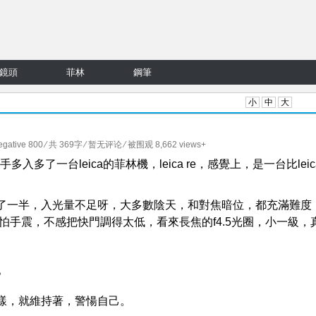
鏡頭
菲林
鋼筆
小
中
大
egative 800
⁄ 共 369字
⁄
暂无评论
⁄ 被围观 8,662 views+
 這支鏡頭，手多入多了一台leica的菲林機，leica re，感覺上，是一台比leic
了一半，入光量不足呀，大多數陰天，和對焦暗位，都充滿難度
又怕手震，不感把快門調得太低，看來長焦的f4.5光圈，小一級，
。
樣，就維持著，警愓自己。