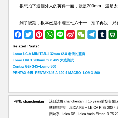
很想拍下這個外人的英偉一面，就是200mm，還是太
到了後期，根本已是不理三七六十一，拍了再說，只要
Facebook
Twitter
Pinterest
WhatsApp
Line
Sina
WeChat
Teleg
Tu
Weibo
Related Posts:
Lomo LC-A MINITAR-1 32mm f2.8 老俄的靈魂
Lomo OKC1 200mm f2.8 4×5 大底測試
Contax G2+G45+Lomo 800
PENTAX 645+PENTAX645 A 120 4 MACRO+LOMO 800
該日誌由 chanchentan 于15 years前發表在
L
作者:
chanchentan
轉載請註明:
LEICA RE + LEICA R 75-200
關鍵字:
Leica RE
,
Leica Vario-Elmar- R 75-