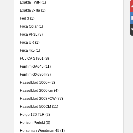
Exakta TWIN
(1)
Exakta vx IIa
(1)
Fed 3
(1)
Foca Oplar
(1)
Foca PF3L
(3)
Foca UR
(1)
Frica 4x5
(1)
FUJICA ST801
(8)
Fujifilm GA645
(11)
Fujifilm GX680II
(3)
Hasselblad 1000F
(2)
Hasselblad 2000fcm
(4)
Hasselblad 2003FCW
(77)
Hasselblad 500CM
(11)
Holgo 120 TLR
(2)
Horizon Perfekt
(3)
Horseman Woodman 45
(1)