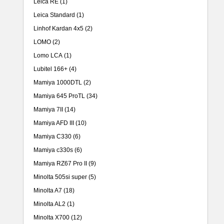
Leica RE
(1)
Leica Standard
(1)
Linhof Kardan 4x5
(2)
LOMO
(2)
Lomo LCA
(1)
Lubitel 166+
(4)
Mamiya 1000DTL
(2)
Mamiya 645 ProTL
(34)
Mamiya 7II
(14)
Mamiya AFD III
(10)
Mamiya C330
(6)
Mamiya c330s
(6)
Mamiya RZ67 Pro II
(9)
Minolta 505si super
(5)
Minolta A7
(18)
Minolta AL2
(1)
Minolta X700
(12)