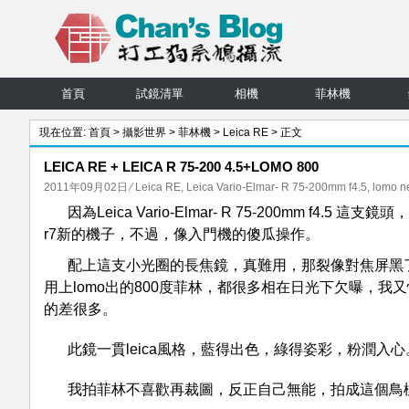
首頁
試鏡清單
相機
菲林機
現在位置:
首頁
>
攝影世界
>
菲林機
>
Leica RE
> 正文
LEICA RE + LEICA R 75-200 4.5+LOMO 800
2011年09月02日
⁄
Leica RE
,
Leica Vario-Elmar- R 75-200mm f4.5
,
lomo n
因為Leica Vario-Elmar- R 75-200mm f4.5
r7新的機子，不過，像入門機的傻瓜操作。
配上這支小光圈的長焦鏡，真難用，那裂像對焦屏黑
用上lomo出的800度菲林，都很多相在日光下欠曝，我
的差很多。
此鏡一貫leica風格，藍得出色，綠得姿彩，粉潤入心
我拍菲林不喜歡再裁圖，反正自己無能，拍成這個鳥