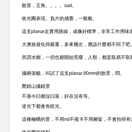
散景，五角。。。。sad。
收光圈表現。負片的感覺，一般般。
這支planar走實用路線，成像好標準，非常工作用味
大澳旅遊化得嚴重，多來幾次，應該什麼都不同了吧
所謂水鄉，一切也都開始荒廢，人類，都是取易不取
攝兩張貓，叫試了這支planar 80mm的散景，悶。
爬錯山攝錯景
不過今曰都沒曰落，好在沒有等。
逆光下都會有眩光。
這種極晒的景，不用nd不搖卡不用腳架，不會拍得有