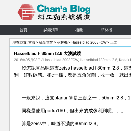
首頁
試鏡清單
相機
菲林機
現在位置:
首頁
>
攝影世界
>
菲林機
>
Hasselblad 2003FCW
> 正文
Hasselblad F 80mm f2.8 大澳試鏡
2018年05月08日
⁄
Hasselblad 2003FCW
,
Hasselblad f 80mm f2.8
,
Kodak P
沒怎認真品味這支zeiss hasselblad f 80mm f2
利，好數碼感。和c一樣，都是五角光圈，收一收，就出五
一般來說，這支planar 算是三劍之一，50mm f2.8，15
同樣是使用portra160，但出來的成像利到呢。。。
算是zeiss中，味道不濃的80mm f2.8。