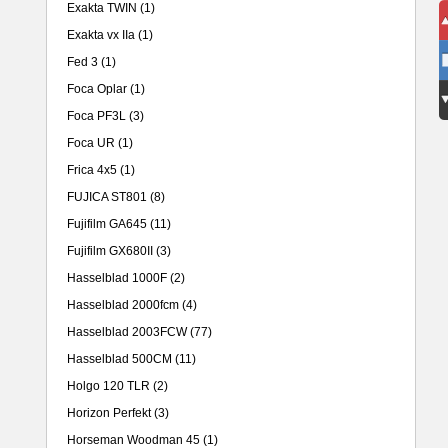
Exakta TWIN
(1)
Exakta vx IIa
(1)
Fed 3
(1)
Foca Oplar
(1)
Foca PF3L
(3)
Foca UR
(1)
Frica 4x5
(1)
FUJICA ST801
(8)
Fujifilm GA645
(11)
Fujifilm GX680II
(3)
Hasselblad 1000F
(2)
Hasselblad 2000fcm
(4)
Hasselblad 2003FCW
(77)
Hasselblad 500CM
(11)
Holgo 120 TLR
(2)
Horizon Perfekt
(3)
Horseman Woodman 45
(1)