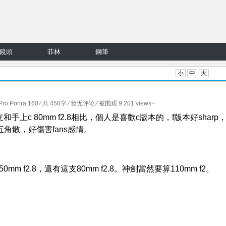
鏡頭
菲林
鋼筆
小
中
大
ro Portra 160
⁄ 共 450字
⁄
暂无评论
⁄ 被围观 9,201 views+
.8，這支和手上c 80mm f2.8相比，個人是喜歡c版本的，f版本好sharp
角散，好傷害fans感情。
0mm f2.8，還有這支80mm f2.8。神劍當然要算110mm f2。