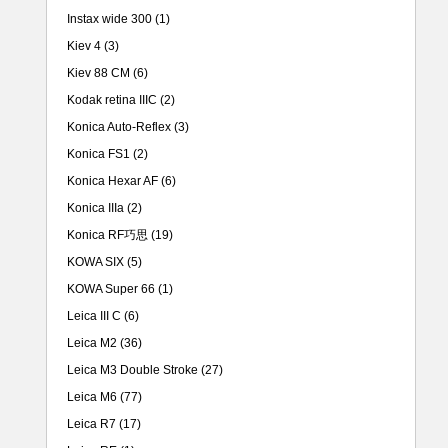
Instax wide 300
(1)
Kiev 4
(3)
Kiev 88 CM
(6)
Kodak retina IIIC
(2)
Konica Auto-Reflex
(3)
Konica FS1
(2)
Konica Hexar AF
(6)
Konica IIIa
(2)
Konica RF巧思
(19)
KOWA SIX
(5)
KOWA Super 66
(1)
Leica III C
(6)
Leica M2
(36)
Leica M3 Double Stroke
(27)
Leica M6
(77)
Leica R7
(17)