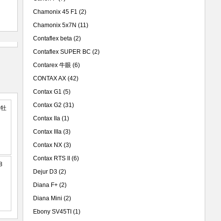
Chamonix 45 F1
(2)
Chamonix 5x7N
(11)
Contaflex beta
(2)
Contaflex SUPER BC
(2)
Contarex 牛眼
(6)
CONTAX AX
(42)
Contax G1
(5)
Contax G2
(31)
Contax IIa
(1)
Contax IIIa
(3)
Contax NX
(3)
Contax RTS II
(6)
Dejur D3
(2)
Diana F+
(2)
Diana Mini
(2)
Ebony SV45TI
(1)