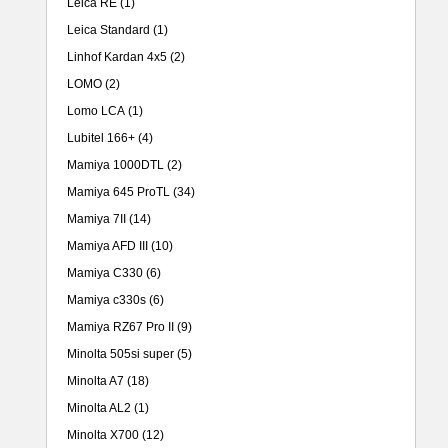
Leica RE
(1)
Leica Standard
(1)
Linhof Kardan 4x5
(2)
LOMO
(2)
Lomo LCA
(1)
Lubitel 166+
(4)
Mamiya 1000DTL
(2)
Mamiya 645 ProTL
(34)
Mamiya 7II
(14)
Mamiya AFD III
(10)
Mamiya C330
(6)
Mamiya c330s
(6)
Mamiya RZ67 Pro II
(9)
Minolta 505si super
(5)
Minolta A7
(18)
Minolta AL2
(1)
Minolta X700
(12)