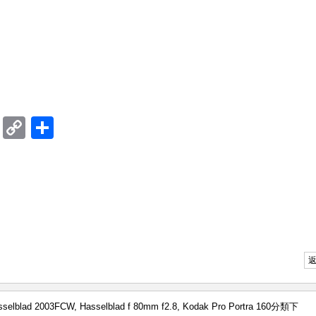
ram
mblr
Douban
Copy
Share
Link
sselblad 2003FCW
,
Hasselblad f 80mm f2.8
,
Kodak Pro Portra 160
分類下