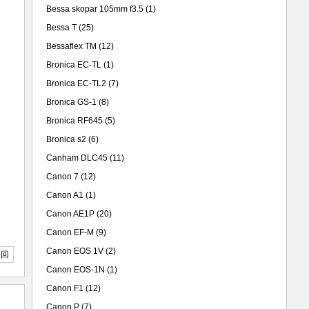
Bessa skopar 105mm f3.5
(1)
Bessa T
(25)
Bessaflex TM
(12)
Bronica EC-TL
(1)
Bronica EC-TL2
(7)
Bronica GS-1
(8)
Bronica RF645
(5)
Bronica s2
(6)
Canham DLC45
(11)
Canon 7
(12)
Canon A1
(1)
Canon AE1P
(20)
Canon EF-M
(9)
Canon EOS 1V
(2)
返回
Canon EOS-1N
(1)
Canon F1
(12)
Canon P
(7)