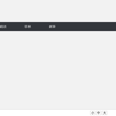
鏡頭
菲林
鋼筆
小
中
大