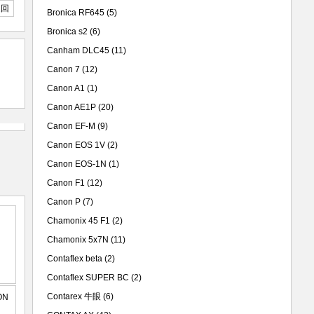
返回
Bronica RF645
(5)
Bronica s2
(6)
Canham DLC45
(11)
Canon 7
(12)
Canon A1
(1)
Canon AE1P
(20)
Canon EF-M
(9)
Canon EOS 1V
(2)
Canon EOS-1N
(1)
Canon F1
(12)
Canon P
(7)
Chamonix 45 F1
(2)
Chamonix 5x7N
(11)
Contaflex beta
(2)
Contaflex SUPER BC
(2)
Contarex 牛眼
(6)