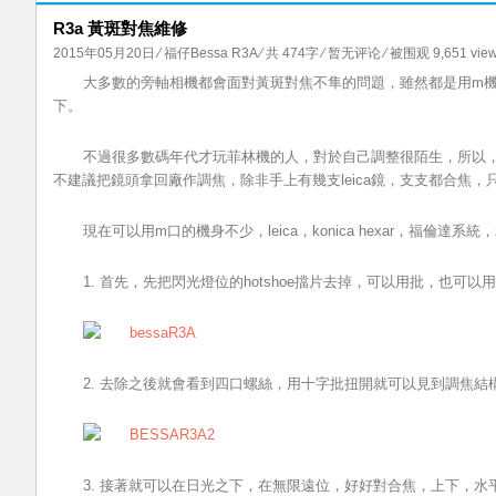
R3a 黃斑對焦維修
2015年05月20日
⁄
福仔Bessa R3A
⁄ 共 474字
⁄
暂无评论
⁄ 被围观 9,651 vie
大多數的旁軸相機都會面對黃斑對焦不隼的問題，雖然都是用m
下。
不過很多數碼年代才玩菲林機的人，對於自己調整很陌生，所以，
不建議把鏡頭拿回廠作調焦，除非手上有幾支leica鏡，支支都合焦
現在可以用m口的機身不少，leica，konica hexar，福倫達系統
1. 首先，先把閃光燈位的hotshoe擋片去掉，可以用批，也
2. 去除之後就會看到四口螺絲，用十字批扭開就可以見到調焦結
3. 接著就可以在日光之下，在無限遠位，好好對合焦，上下，水