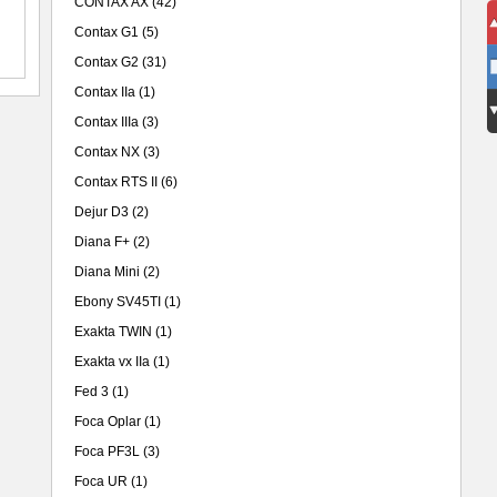
CONTAX AX
(42)
Contax G1
(5)
Contax G2
(31)
Contax IIa
(1)
Contax IIIa
(3)
Contax NX
(3)
Contax RTS II
(6)
Dejur D3
(2)
Diana F+
(2)
Diana Mini
(2)
Ebony SV45TI
(1)
Exakta TWIN
(1)
Exakta vx IIa
(1)
Fed 3
(1)
Foca Oplar
(1)
Foca PF3L
(3)
Foca UR
(1)