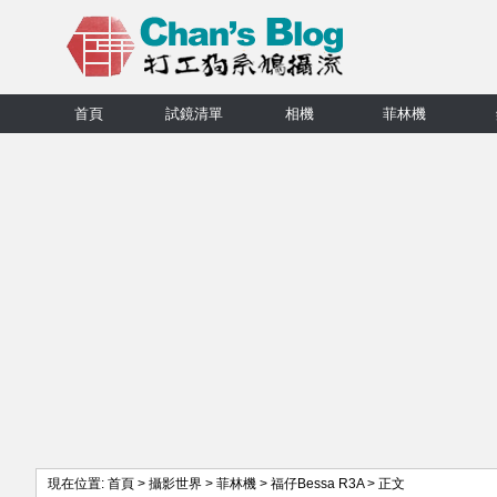
首頁
試鏡清單
相機
菲林機
現在位置:
首頁
>
攝影世界
>
菲林機
>
福仔Bessa R3A
> 正文