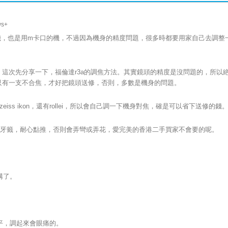
ws+
機，也是用m卡口的機，不過因為機身的精度問題，很多時都要用家自己去調整
這次先分享一下，福倫達r3a的調焦方法。其實鏡頭的精度是沒問題的，所以
，只有一支不合焦，才好把鏡頭送修，否則，多數是機身的問題。
，zeiss ikon，還有rollei，所以會自己調一下機身對焦，確是可以省下送修的錢
可以用牙籤，耐心點推，否則會弄彎或弄花，愛完美的香港二手買家不會要的呢。
構了。
平，調起來會眼痛的。