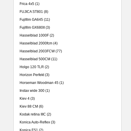
Frica 4x5
(1)
FUJICA ST801
(8)
Fujifilm GA645
(11)
Fujifilm GX680II
(3)
Hasselblad 1000F
(2)
Hasselblad 2000fcm
(4)
Hasselblad 2003FCW
(77)
Hasselblad 500CM
(11)
Holgo 120 TLR
(2)
Horizon Perfekt
(3)
Horseman Woodman 45
(1)
Instax wide 300
(1)
Kiev 4
(3)
Kiev 88 CM
(6)
Kodak retina IIIC
(2)
Konica Auto-Reflex
(3)
Konica FS1
(2)