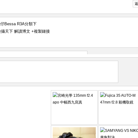
仔Bessa R3A
分類下
g 遊攝天下 解讀博文
+複製鏈接