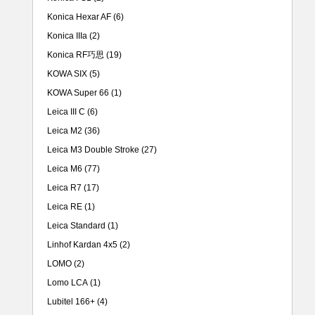
Konica Hexar AF
(6)
Konica IIIa
(2)
Konica RF巧思
(19)
KOWA SIX
(5)
KOWA Super 66
(1)
Leica III C
(6)
Leica M2
(36)
Leica M3 Double Stroke
(27)
Leica M6
(77)
Leica R7
(17)
Leica RE
(1)
Leica Standard
(1)
Linhof Kardan 4x5
(2)
LOMO
(2)
Lomo LCA
(1)
Lubitel 166+
(4)