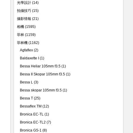
光學設計
(14)
拍攝技巧
(15)
攝影情報
(21)
相機
(1595)
菲林
(1159)
菲林機
(1162)
Agfaflex
(2)
Baldaxette I
(1)
Bessa Heliar 105mm f3.5
(1)
Bessa II Skopar 105mm f3.5
(1)
Bessa L
(3)
Bessa skopar 105mm f3.5
(1)
Bessa T
(25)
Bessaflex TM
(12)
Bronica EC-TL
(1)
Bronica EC-TL2
(7)
Bronica GS-1
(8)