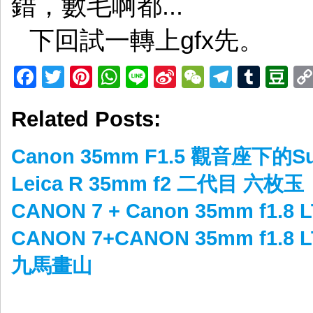
錯，數毛啊都...
下回試一轉上gfx先。
Facebook
Twitter
Pinterest
WhatsApp
Line
Sina
WeChat
Telegr
Tumb
D
Weibo
Related Posts:
Canon 35mm F1.5 觀音座下的Su
Leica R 35mm f2 二代目 六枚玉
CANON 7 + Canon 35mm f1.
CANON 7+CANON 35mm f1.8 
九馬畫山